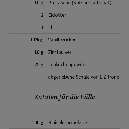
10 g
Pottasche (Kalziumkarbonat)
2
Eidotter
1
Ei
1 Pkg.
Vanillezucker
10 g
Zimtpulver
25 g
Lebkuchengewürz
abgeriebene Schale von 1 Zitrone
Zutaten für die Fülle
100 g
Ribiselmarmelade