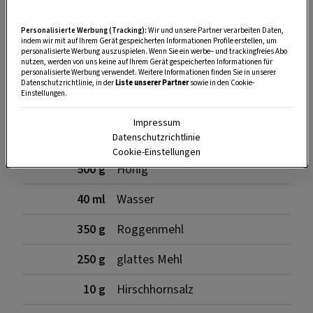
SPEICHERN
DRUCKEN
Personalisierte Werbung (Tracking):
Wir und unsere Partner verarbeiten Daten,
indem wir mit auf Ihrem Gerät gespeicherten Informationen Profile erstellen, um
personalisierte Werbung auszuspielen. Wenn Sie ein werbe– und trackingfreies Abo
nutzen, werden von uns keine auf Ihrem Gerät gespeicherten Informationen für
Zutaten
personalisierte Werbung verwendet. Weitere Informationen finden Sie in unserer
Datenschutzrichtlinie, in der
Liste unserer Partner
sowie in den Cookie-
Einstellungen.
Impressum
30 g
Kristallzucker
Datenschutzrichtlinie
Cookie-Einstellungen
500 g
Honig
40 ml
Wasser
350 g
Roggenmehl
250 g
glattes Mehl
10 g
Hirschhornsalz