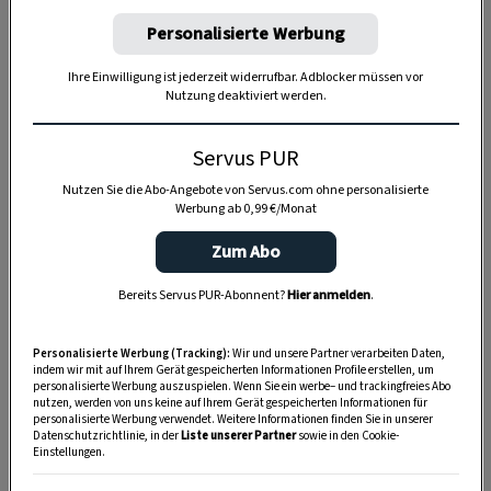
bleiben. Diese geben dem Riebel nicht nur ein
Personalisierte Werbung
besonderes Aroma, sondern auch wertvolle
Vitamine und Mineralstoffe
und machen den
Ihre Einwilligung ist jederzeit widerrufbar. Adblocker müssen vor
Riebel bekömmlicher.
Nutzung deaktiviert werden.
Servus PUR
Dieses Rezept ist eines von neun klassischen
Nutzen Sie die Abo-Angebote von Servus.com ohne personalisierte
Rezepten aus ganz Österreich, die wir im Laufe
Werbung ab 0,99 €/Monat
des Jahres 2023 gemeinsam mit den heimischen
Zum Abo
Seminarbäuerinnen im Video nachkochen
werden.
Hier finden Sie alle Rezepte nach und
Bereits Servus PUR-Abonnent?
Hier anmelden
.
nach in der Übersicht
.
Personalisierte Werbung (Tracking):
Wir und unsere Partner verarbeiten Daten,
indem wir mit auf Ihrem Gerät gespeicherten Informationen Profile erstellen, um
personalisierte Werbung auszuspielen. Wenn Sie ein werbe– und trackingfreies Abo
nutzen, werden von uns keine auf Ihrem Gerät gespeicherten Informationen für
personalisierte Werbung verwendet. Weitere Informationen finden Sie in unserer
4 Portionen
Datenschutzrichtlinie, in der
Liste unserer Partner
sowie in den Cookie-
Einstellungen.