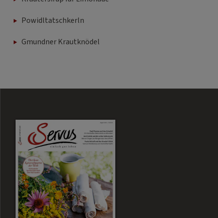
Powidltatschkerln
Gmundner Krautknödel