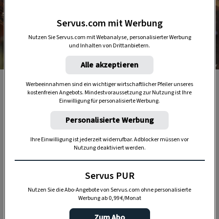
Servus.com mit Werbung
Nutzen Sie Servus.com mit Webanalyse, personalisierter Werbung
und Inhalten von Drittanbietern.
Alle akzeptieren
Foto: Katharina Gossow
Ein Detail am Setzkasten.
Werbeeinnahmen sind ein wichtiger wirtschaftlicher Pfeiler unseres
kostenfreien Angebots. Mindestvoraussetzung zur Nutzung ist Ihre
Einwilligung für personalisierte Werbung.
Personalisierte Werbung
Ihre Einwilligung ist jederzeit widerrufbar. Adblocker müssen vor
Nutzung deaktiviert werden.
Servus PUR
Nutzen Sie die Abo-Angebote von Servus.com ohne personalisierte
Anzeige
Werbung ab 0,99 €/Monat
Zum Abo