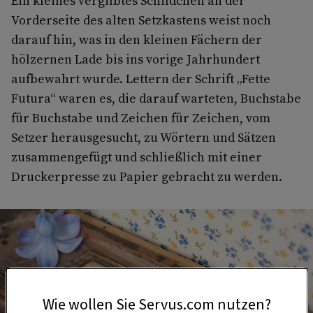
Ein kleines vergilbtes Schildchen an der
Vorderseite des alten Setzkastens weist noch
darauf hin, was in den kleinen Fächern der
hölzernen Lade bis ins vorige Jahrhundert
aufbewahrt wurde. Lettern der Schrift „Fette
Futura“ waren es, die darauf warteten, Buchstabe
für Buchstabe und Zeichen für Zeichen, vom
Setzer herausgesucht, zu Wörtern und Sätzen
zusammengefügt und schließlich mit einer
Druckerpresse zu Papier gebracht zu werden.
Wie wollen Sie Servus.com nutzen?