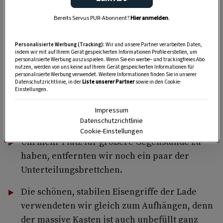
Bereits Servus PUR-Abonnent?
Hier anmelden
.
Personalisierte Werbung (Tracking):
Wir und unsere Partner verarbeiten Daten,
indem wir mit auf Ihrem Gerät gespeicherten Informationen Profile erstellen, um
personalisierte Werbung auszuspielen. Wenn Sie ein werbe– und trackingfreies Abo
nutzen, werden von uns keine auf Ihrem Gerät gespeicherten Informationen für
personalisierte Werbung verwendet. Weitere Informationen finden Sie in unserer
Wir befreiten die vielen Kästchen bis in den
Datenschutzrichtlinie, in der
Liste unserer Partner
sowie in den Cookie-
Einstellungen.
letzten Winkel mit einem Pinsel vom Staub
und tapezierten einige der kleinen Fächer mit
Impressum
bunten Papierresten.
Datenschutzrichtlinie
Cookie-Einstellungen
Um mehr Platz für größere Gegenstände zu
haben, entfernten wir noch ein paar der
Unterteilungsbrettchen.
Die schönen, stabilen Eisengriffe der Lade
verwendeten wir gleich zum Aufhängen, denn
der massive Kasten ist auch unbefüllt ganz