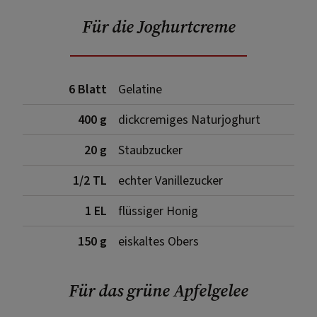
Für die Joghurtcreme
6 Blatt
Gelatine
400 g
dickcremiges Naturjoghurt
20 g
Staubzucker
1/2 TL
echter Vanillezucker
1 EL
flüssiger Honig
150 g
eiskaltes Obers
Für das grüne Apfelgelee