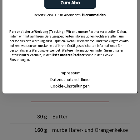
Zum Abo
Bereits Servus PUR-Abonnent?
Hier anmelden
.
Personalisierte Werbung (Tracking):
Wir und unsere Partner verarbeiten Daten,
indem wir mit auf Ihrem Gerät gespeicherten Informationen Profile erstellen, um
personalisierte Werbung auszuspielen. Wenn Sie ein werbe– und trackingfreies Abo
nutzen, werden von uns keine auf Ihrem Gerät gespeicherten Informationen für
personalisierte Werbung verwendet. Weitere Informationen finden Sie in unserer
Datenschutzrichtlinie, in der
Liste unserer Partner
sowie in den Cookie-
Einstellungen.
SPEICHERN
DRUCKEN
Impressum
Datenschutzrichtlinie
Cookie-Einstellungen
Für den Tortenboden
80 g
Butter
160 g
mürbe Hafer- und Orangenkekse