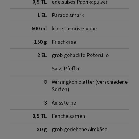
0,5 TL
edelsüßes Paprikapulver
1 EL
Paradeismark
600 ml
klare Gemüsesuppe
150 g
Frischkäse
2 EL
grob gehackte Petersilie
Salz, Pfeffer
8
Wirsingkohlblätter (verschiedene
Sorten)
3
Anissterne
0,5 TL
Fenchelsamen
80 g
grob geriebene Almkäse