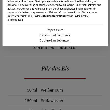
indem wir mit auf Ihrem Gerät gespeicherten Informationen Profile erstellen, um
personalisierte Werbung auszuspielen. Wenn Sie ein werbe– und trackingfreies Abo
nutzen, werden von uns keine auf Ihrem Gerät gespeicherten Informationen für
personalisierte Werbung verwendet. Weitere Informationen finden Sie in unserer
Datenschutzrichtlinie, in der
Liste unserer Partner
sowie in den Cookie-
Einstellungen.
Impressum
Datenschutzrichtlinie
Cookie-Einstellungen
SPEICHERN
DRUCKEN
Für das Eis
50 ml
weißer Rum
150 ml
Sodawasser