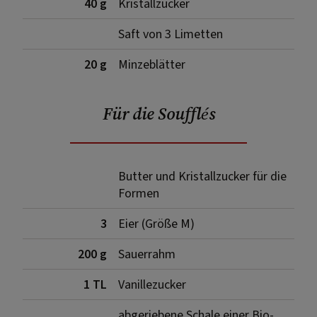
40 g
Kristallzucker
Saft von 3 Limetten
20 g
Minzeblätter
Für die Soufflés
Butter und Kristallzucker für die
Formen
3
Eier (Größe M)
200 g
Sauerrahm
1 TL
Vanillezucker
abgeriebene Schale einer Bio-