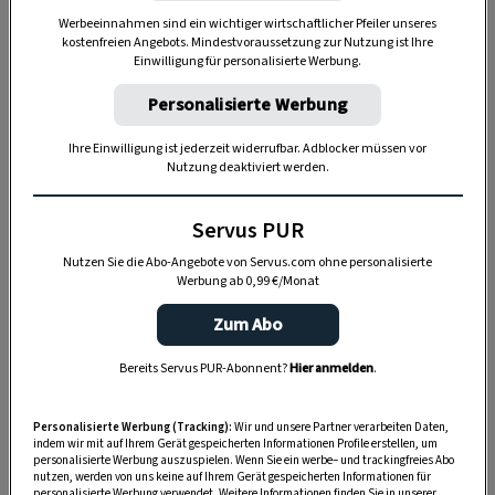
Werbeeinnahmen sind ein wichtiger wirtschaftlicher Pfeiler unseres
Griller-Arten
geeignet. Holzkohle, Briketts,
kostenfreien Angebots. Mindestvoraussetzung zur Nutzung ist Ihre
Gasgriller - es funktioniert immer.
Einwilligung für personalisierte Werbung.
Personalisierte Werbung
Anleitung zum Grillen mit dem
Ihre Einwilligung ist jederzeit widerrufbar. Adblocker müssen vor
Räucherbrett
Nutzung deaktiviert werden.
Grillbrett zunächst 1 (besser 2-3) Stunden
in
Servus PUR
Wasser quellen lassen
. So verbrennt es nicht
Nutzen Sie die Abo-Angebote von Servus.com ohne personalisierte
und kann seine Aromastoffe langsam
Werbung ab 0,99 €/Monat
abgeben.
Zum Abo
Den Grill – Gas und Holzkohle eignen sich
Bereits Servus PUR-Abonnent?
Hier anmelden
.
gleichermaßen – auf
180 bis 200°C
vorheizen.
Personalisierte Werbung (Tracking):
Wir und unsere Partner verarbeiten Daten,
Grillbrett ein paar Minuten in den
indem wir mit auf Ihrem Gerät gespeicherten Informationen Profile erstellen, um
personalisierte Werbung auszuspielen. Wenn Sie ein werbe– und trackingfreies Abo
geschlossenen vorgeheizten Grill legen
, um
nutzen, werden von uns keine auf Ihrem Gerät gespeicherten Informationen für
personalisierte Werbung verwendet. Weitere Informationen finden Sie in unserer