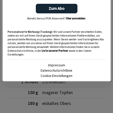
Zum Abo
30 g
zerlassene Butter
Bereits Servus PUR-Abonnent?
Hier anmelden
.
Für die Füllung
Personalisierte Werbung (Tracking):
Wir und unsere Partner verarbeiten Daten,
indem wir mit auf Ihrem Gerät gespeicherten Informationen Profile erstellen, um
personalisierte Werbung auszuspielen. Wenn Sie ein werbe– und trackingfreies Abo
nutzen, werden von uns keine auf Ihrem Gerät gespeicherten Informationen für
personalisierte Werbung verwendet. Weitere Informationen finden Sie in unserer
2 Blatt
Gelatine
Datenschutzrichtlinie, in der
Liste unserer Partner
sowie in den Cookie-
Einstellungen.
180 g
Himbeeren
Impressum
3 EL
Staubzucker
Datenschutzrichtlinie
Cookie-Einstellungen
1 Schuss
Zitronensaft
150 g
magerer Topfen
180 g
eiskaltes Obers