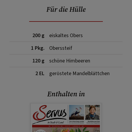
Für die Hülle
200 g
eiskaltes Obers
1 Pkg.
Oberssteif
120 g
schöne Himbeeren
2 EL
geröstete Mandelblättchen
Enthalten in