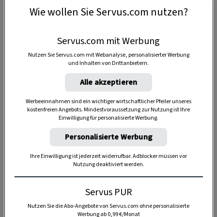
Wie wollen Sie Servus.com nutzen?
SPEICHERN
DRUCKEN
Servus.com mit Werbung
Nutzen Sie Servus.com mit Webanalyse, personalisierter Werbung
Für den Biskuitteig
und Inhalten von Drittanbietern.
Alle akzeptieren
Werbeeinnahmen sind ein wichtiger wirtschaftlicher Pfeiler unseres
2
Eier (Größe M)
kostenfreien Angebots. Mindestvoraussetzung zur Nutzung ist Ihre
Einwilligung für personalisierte Werbung.
2 EL
warme Milch
Personalisierte Werbung
70 g
Feinkristallzucker
Ihre Einwilligung ist jederzeit widerrufbar. Adblocker müssen vor
Nutzung deaktiviert werden.
1 TL
echter Vanillezucker
Servus PUR
1 TL
Backpulver
Nutzen Sie die Abo-Angebote von Servus.com ohne personalisierte
100 g
glattes Mehl
Werbung ab 0,99 €/Monat