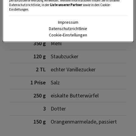
personalisierte Werbung verwendet. Weitere Informationen finden Sie in unserer
Datenschutzrichtlinie, in der
Liste unserer Partner
sowie in den Cookie-
Einstellungen.
Zutaten
Impressum
Datenschutzrichtlinie
Cookie-Einstellungen
350 g
Mehl
120 g
Staubzucker
2 TL
echter Vanillezucker
1 Prise
Salz
250 g
eiskalte Butterwürfel
3
Dotter
150 g
Orangenmarmelade, passiert