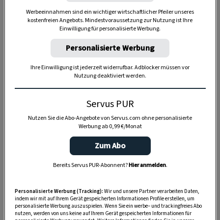
Anzeige
Werbeeinnahmen sind ein wichtiger wirtschaftlicher Pfeiler unseres
kostenfreien Angebots. Mindestvoraussetzung zur Nutzung ist Ihre
Einwilligung für personalisierte Werbung.
Personalisierte Werbung
Ihre Einwilligung ist jederzeit widerrufbar. Adblocker müssen vor
Nutzung deaktiviert werden.
Servus PUR
Nutzen Sie die Abo-Angebote von Servus.com ohne personalisierte
Werbung ab 0,99 €/Monat
Zum Abo
Bereits Servus PUR-Abonnent?
Hier anmelden
.
Personalisierte Werbung (Tracking):
Wir und unsere Partner verarbeiten Daten,
indem wir mit auf Ihrem Gerät gespeicherten Informationen Profile erstellen, um
SPEICHERN
DRUCKEN
personalisierte Werbung auszuspielen. Wenn Sie ein werbe– und trackingfreies Abo
nutzen, werden von uns keine auf Ihrem Gerät gespeicherten Informationen für