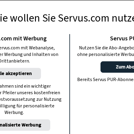
ie wollen Sie Servus.com nutz
BERMACHEN
us Holzstäbchen
.com mit Werbung
Servus 
ervus.com mit Webanalyse,
Nutzen Sie die Abo-Angebo
r machen
ter Werbung und Inhalten von
ohne personalisierte Werbu
Drittanbietern.
Zum Ab
lle akzeptieren
aswindlicht mit Holzstäbchen aus dem
Bereits Servus PUR-Abonn
eue, herbstliche Deko für den Tisch.
hmen sind ein wichtiger
r Pfeiler unseres kostenfreien
Video, wie leicht das geht.
estvoraussetzung zur Nutzung
illigung für personalisierte
Werbung.
nalisierte Werbung