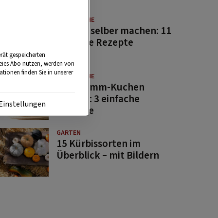
GUTE KÜCHE
Saucen selber machen: 11
beliebte Rezepte
rät gespeicherten
reies Abo nutzen, werden von
tionen finden Sie in unserer
GUTE KÜCHE
Osterlamm-Kuchen
backen: 3 einfache
Einstellungen
Rezepte
GARTEN
15 Kürbissorten im
Überblick – mit Bildern