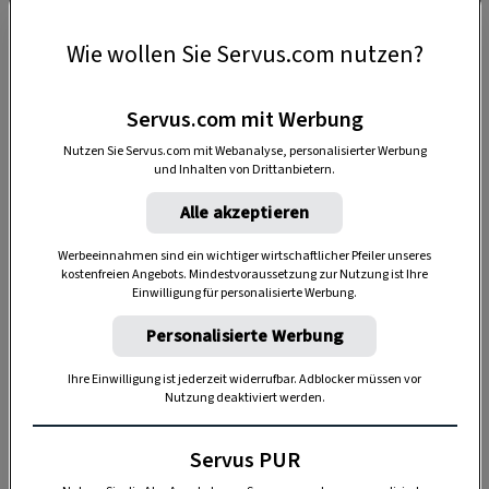
Während in der Wachau auch gern mit Haselnuss
Wie wollen Sie Servus.com nutzen?
geflochten wird, weil die auch für größere
Erntekörbe leicht genug ist, haben wir für unsere
Servus.com mit Werbung
zierliche Zistel-Weide verwendet, von der es
Nutzen Sie Servus.com mit Webanalyse, personalisierter Werbung
allein bei uns in Europa hunderte Arten gibt.
und Inhalten von Drittanbietern.
Geschnitten und getrocknet werden die
Alle akzeptieren
Weidenruten zum Flechten am besten in den
Werbeeinnahmen sind ein wichtiger wirtschaftlicher Pfeiler unseres
Wintermonaten.
kostenfreien Angebots. Mindestvoraussetzung zur Nutzung ist Ihre
Einwilligung für personalisierte Werbung.
Soll das
Flechtwerk nicht so grün
sein wie
unser Körberl, können die
Weidenruten
Personalisierte Werbung
vorher geschält
werden, das ergibt einen
Ihre Einwilligung ist jederzeit widerrufbar. Adblocker müssen vor
hellen Farbton. Für einen
braunen Farbton
Nutzung deaktiviert werden.
wird die Weide zuerst gekocht und dann
geschält
.
Servus PUR