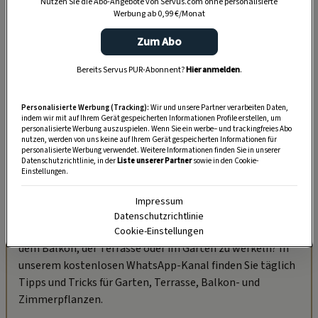
Nutzen Sie die Abo-Angebote von Servus.com ohne personalisierte
Werbung ab 0,99 €/Monat
Zum Abo
Bereits Servus PUR-Abonnent?
Hier anmelden
.
Personalisierte Werbung (Tracking):
Wir und unsere Partner verarbeiten Daten,
indem wir mit auf Ihrem Gerät gespeicherten Informationen Profile erstellen, um
personalisierte Werbung auszuspielen. Wenn Sie ein werbe– und trackingfreies Abo
nutzen, werden von uns keine auf Ihrem Gerät gespeicherten Informationen für
personalisierte Werbung verwendet. Weitere Informationen finden Sie in unserer
Datenschutzrichtlinie, in der
Liste unserer Partner
sowie in den Cookie-
Einstellungen.
„Servus Garten“ auf WhatsApp
Impressum
Datenschutzrichtlinie
Nutzen Sie WhatsApp auf Ihrem Handy und lieben es, auf
Cookie-Einstellungen
dem Balkon, der Terrasse oder im Garten zu werkeln? In
unserem kostenlosen WhatsApp-Kanal finden Sie täglich
Tipps und Tricks für Garten, Terrasse, Balkon- und
Zimmerpflanzen.