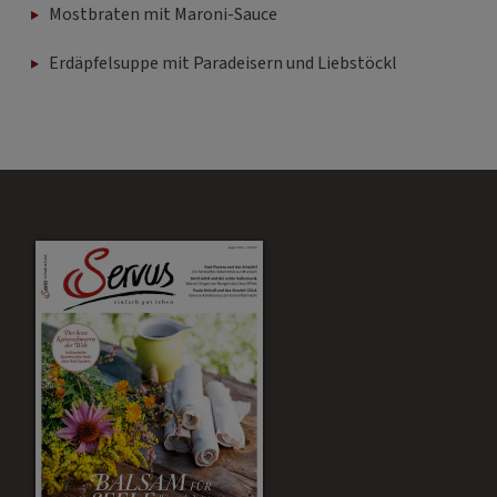
Mostbraten mit Maroni-Sauce
Erdäpfelsuppe mit Paradeisern und Liebstöckl