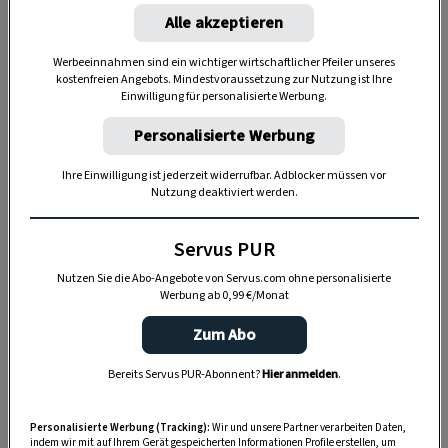
Alle akzeptieren
Zutaten für den Salzteig:
Werbeeinnahmen sind ein wichtiger wirtschaftlicher Pfeiler unseres
2 Teile Mehl
kostenfreien Angebots. Mindestvoraussetzung zur Nutzung ist Ihre
Einwilligung für personalisierte Werbung.
1 Teil Wasser
Personalisierte Werbung
1 Teil Salz
Ihre Einwilligung ist jederzeit widerrufbar. Adblocker müssen vor
Nutzung deaktiviert werden.
1 EL Öl
Servus PUR
Nutzen Sie die Abo-Angebote von Servus.com ohne personalisierte
Werbung ab 0,99 €/Monat
Zum Abo
Bereits Servus PUR-Abonnent?
Hier anmelden
.
Personalisierte Werbung (Tracking):
Wir und unsere Partner verarbeiten Daten,
indem wir mit auf Ihrem Gerät gespeicherten Informationen Profile erstellen, um