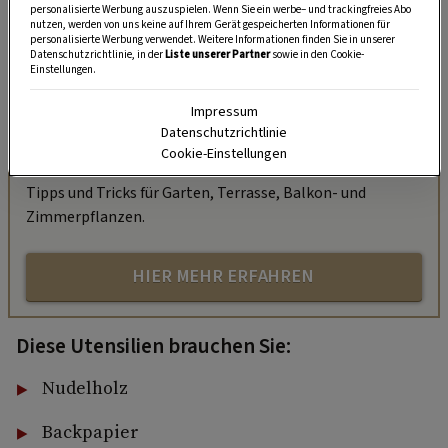
personalisierte Werbung auszuspielen. Wenn Sie ein werbe– und trackingfreies Abo
nutzen, werden von uns keine auf Ihrem Gerät gespeicherten Informationen für
personalisierte Werbung verwendet. Weitere Informationen finden Sie in unserer
Datenschutzrichtlinie, in der
Liste unserer Partner
sowie in den Cookie-
Einstellungen.
„Servus Garten“ auf WhatsApp
Impressum
Nutzen Sie WhatsApp auf Ihrem Handy und lieben es, auf
Datenschutzrichtlinie
dem Balkon, der Terrasse oder im Garten zu werkeln? In
Cookie-Einstellungen
unserem kostenlosen WhatsApp-Kanal finden Sie täglich
Tipps und Tricks für Garten, Terrasse, Balkon- und
Zimmerpflanzen.
HIER MEHR ERFAHREN
Diese Utensilien brauchen Sie:
Nudelholz
Backpapier