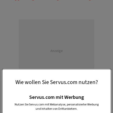
Anzeige
Wie wollen Sie Servus.com nutzen?
Servus.com mit Werbung
Nutzen Sie Servus.com mit Webanalyse, personalisierter Werbung
und Inhalten von Drittanbietern.
Salzteig selber machen, so geht‘s: