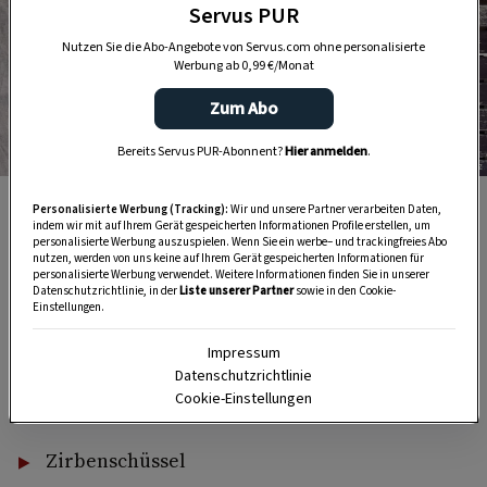
Servus PUR
Nutzen Sie die Abo-Angebote von Servus.com ohne personalisierte
Werbung ab 0,99 €/Monat
Zum Abo
Bereits Servus PUR-Abonnent?
Hier anmelden
.
Foto: Stephan Zenz
Foto: Stephan Zenz
Personalisierte Werbung (Tracking):
Wir und unsere Partner verarbeiten Daten,
indem wir mit auf Ihrem Gerät gespeicherten Informationen Profile erstellen, um
personalisierte Werbung auszuspielen. Wenn Sie ein werbe– und trackingfreies Abo
nutzen, werden von uns keine auf Ihrem Gerät gespeicherten Informationen für
Frische Blumen
personalisierte Werbung verwendet. Weitere Informationen finden Sie in unserer
Datenschutzrichtlinie, in der
Liste unserer Partner
sowie in den Cookie-
Einstellungen.
Blumendraht
Impressum
Gartenschere
Datenschutzrichtlinie
Cookie-Einstellungen
Zierband
Zirbenschüssel