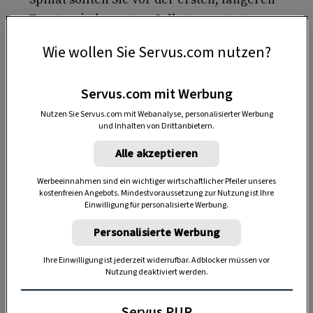
Frostperiode ernten. Selbst geerntetes
Blumen- und Gemüsesaatgut am besten
Wie wollen Sie Servus.com nutzen?
reinigen, etikettieren sowie kühl und trocken
lagern.
Servus.com mit Werbung
Spinat und Feldsalat abdecken.
Beide können
Nutzen Sie Servus.com mit Webanalyse, personalisierter Werbung
im Beet bleiben. Sie stellen bei Kälte das
und Inhalten von Drittanbietern.
Wachstum ein, sind aber frosthart. Um sie vor
Alle akzeptieren
Nässe und Schneelast zu schützen, spannt man
Werbeeinnahmen sind ein wichtiger wirtschaftlicher Pfeiler unseres
ein Vlies über die Reihen.
kostenfreien Angebots. Mindestvoraussetzung zur Nutzung ist Ihre
Einwilligung für personalisierte Werbung.
Kohlsprossen
können nach wie vor geerntet
Personalisierte Werbung
werden. Die Kälte macht den Geschmack der
Gemüseknospen sogar angenehmer. Die
Ihre Einwilligung ist jederzeit widerrufbar. Adblocker müssen vor
Nutzung deaktiviert werden.
Pflanzen halten bis –10 °C ohne Probleme aus;
darunter ist eine Abdeckung notwendig.
Servus PUR