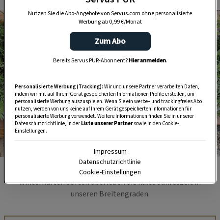
Nutzen Sie die Abo-Angebote von Servus.com ohne personalisierte
Werbung ab 0,99 €/Monat
Zum Abo
Bereits Servus PUR-Abonnent?
Hier anmelden
.
Personalisierte Werbung (Tracking):
Wir und unsere Partner verarbeiten Daten,
indem wir mit auf Ihrem Gerät gespeicherten Informationen Profile erstellen, um
personalisierte Werbung auszuspielen. Wenn Sie ein werbe– und trackingfreies Abo
nutzen, werden von uns keine auf Ihrem Gerät gespeicherten Informationen für
personalisierte Werbung verwendet. Weitere Informationen finden Sie in unserer
Datenschutzrichtlinie, in der
Liste unserer Partner
sowie in den Cookie-
Einstellungen.
Impressum
Foto: Thinkstock
Datenschutzrichtlinie
Holen Sie den Rosmarin ins Haus – nicht einmal die
Cookie-Einstellungen
winterharten Sorten überleben die kalte Jahreszeit in
unseren Breitengraden.