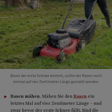
Foto: mauritius images / Yon Marsh / Alamy / Alamy Stock Photos
Bevor der erste Schnee kommt, sollte der Rasen noch
einmal auf vier Zentimeter Länge gemäht werden.
Rasen mähen.
Mähen Sie den
Rasen
ein
letztes Mal auf vier Zentimeter Länge – und
zwar bevor der erste Schnee fällt. Sind die