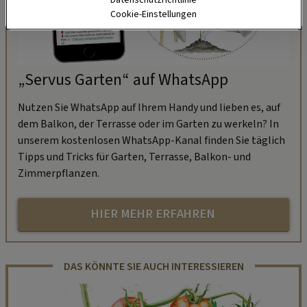
Cookie-Einstellungen
„Servus Garten“ auf WhatsApp
Nutzen Sie WhatsApp auf Ihrem Handy und lieben es, auf
dem Balkon, der Terrasse oder im Garten zu werkeln? In
unserem kostenlosen WhatsApp-Kanal finden Sie täglich
Tipps und Tricks für Garten, Terrasse, Balkon- und
Zimmerpflanzen.
HIER MEHR ERFAHREN
DAS KÖNNTE SIE AUCH INTERESSIEREN