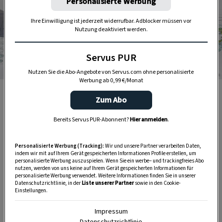
Personalisierte Werbung
Ihre Einwilligung ist jederzeit widerrufbar. Adblocker müssen vor
Nutzung deaktiviert werden.
Servus PUR
Nutzen Sie die Abo-Angebote von Servus.com ohne personalisierte
Foto: Thinkstock
Werbung ab 0,99 €/Monat
Langsam können Sie sich schon darüber Gedanken
Zum Abo
machen, was Sie heuer im Gemüsegarten anbauen
möchten und ausreichend Platz dafür einplanen.
Bereits Servus PUR-Abonnent?
Hier anmelden
.
Personalisierte Werbung (Tracking):
Wir und unsere Partner verarbeiten Daten,
indem wir mit auf Ihrem Gerät gespeicherten Informationen Profile erstellen, um
personalisierte Werbung auszuspielen. Wenn Sie ein werbe– und trackingfreies Abo
nutzen, werden von uns keine auf Ihrem Gerät gespeicherten Informationen für
personalisierte Werbung verwendet. Weitere Informationen finden Sie in unserer
Datenschutzrichtlinie, in der
Liste unserer Partner
sowie in den Cookie-
Einstellungen.
Impressum
Datenschutzrichtlinie