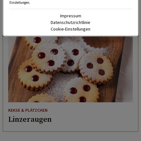
kommt rein, was schmeckt.
Einstellungen.
Impressum
ZUM REZEPT
Datenschutzrichtlinie
Cookie-Einstellungen
KEKSE & PLÄTZCHEN
Linzeraugen