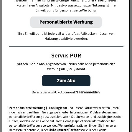
Werbeeinnahmen sind ein wichtiger wirtschaftlicher Pfeiler unseres
„Servus Garten“ auf WhatsApp
kostenfreien Angebots. Mindestvoraussetzung zur Nutzung ist Ihre
Einwilligung für personalisierte Werbung.
Nutzen Sie WhatsApp auf Ihrem Handy und lieben es, auf
Personalisierte Werbung
dem Balkon, der Terrasse oder im Garten zu werkeln? In
unserem kostenlosen WhatsApp-Kanal finden Sie täglich
Ihre Einwilligung ist jederzeit widerrufbar. Adblocker müssen vor
Nutzung deaktiviert werden.
Tipps und Tricks für Garten, Terrasse, Balkon- und
Zimmerpflanzen.
Servus PUR
Nutzen Sie die Abo-Angebote von Servus.com ohne personalisierte
HIER MEHR ERFAHREN
Werbung ab 0,99 €/Monat
Zum Abo
Bereits Servus PUR-Abonnent?
Hier anmelden
.
2. Kekse mit Durchblick
Hier blinzelt uns fruchtige Marmelade aus den
Personalisierte Werbung (Tracking):
Wir und unsere Partner verarbeiten Daten,
indem wir mit auf Ihrem Gerät gespeicherten Informationen Profile erstellen, um
Gucklöchern entgegen. Ob Ribisel-, Himbeer-
personalisierte Werbung auszuspielen. Wenn Sie ein werbe– und trackingfreies Abo
nutzen, werden von uns keine auf Ihrem Gerät gespeicherten Informationen für
oder Marillenmarmelade – in die
Linzer Kekse
personalisierte Werbung verwendet. Weitere Informationen finden Sie in unserer
Datenschutzrichtlinie, in der
Liste unserer Partner
sowie in den Cookie-