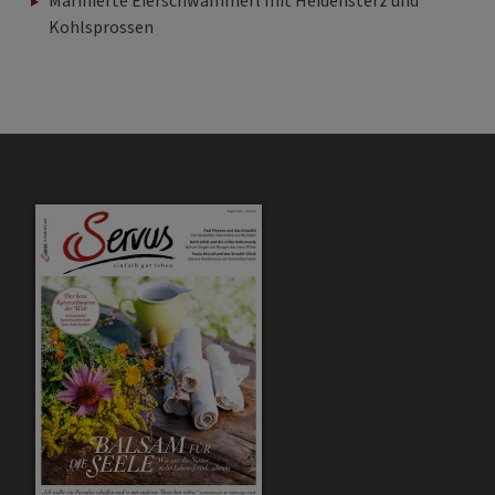
Marinierte Eierschwammerl mit Heidensterz und
Kohlsprossen