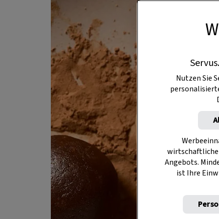
W
Servus
Nutzen Sie S
personalisier
A
Werbeeinna
wirtschaftliche
Angebots. Mind
ist Ihre Einw
Perso