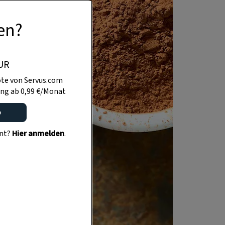
en?
UR
te von Servus.com
ng ab 0,99 €/Monat
o
ent?
Hier anmelden
.