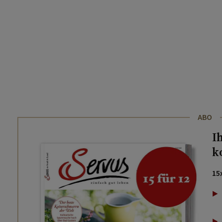
ABO
I
k
15