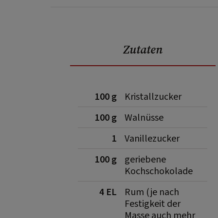
Zutaten
100 g
Kristallzucker
100 g
Walnüsse
1
Vanillezucker
100 g
geriebene
Kochschokolade
4 EL
Rum (je nach
Festigkeit der
Masse auch mehr