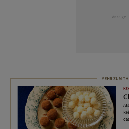
Anzeige
MEHR ZUM T
KE
C
Al
ke
da