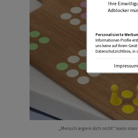
Ihre Einwillig
Adblocker müs
Personalisierte Werbun
Informationen Profile ers
uns keine auf Ihrem Gerät
Datenschutzrichtlinie, in 
Impressu
„Mensch ärgere dich nicht“ kann man 