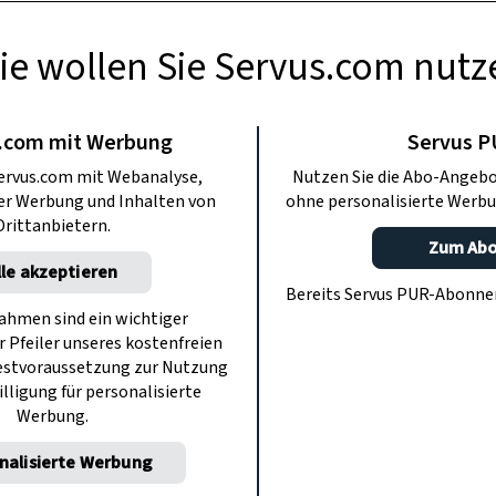
ie wollen Sie Servus.com nutz
BERMACHEN
re Dich nicht“-
.com mit Werbung
Servus 
ervus.com mit Webanalyse,
Nutzen Sie die Abo-Angebo
lber machen
ter Werbung und Inhalten von
ohne personalisierte Werbu
Drittanbietern.
Zum Ab
lle akzeptieren
ren und einen Würfel – mehr braucht es
Bereits Servus PUR-Abonn
teltes „Mensch ärgere Dich nicht“.
hmen sind ein wichtiger
r Pfeiler unseres kostenfreien
estvoraussetzung zur Nutzung
illigung für personalisierte
Werbung.
nalisierte Werbung