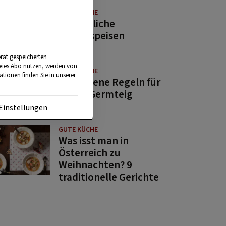
GUTE KÜCHE
11 köstliche
Fastenspeisen
rät gespeicherten
reies Abo nutzen, werden von
GUTE KÜCHE
tionen finden Sie in unserer
10 goldene Regeln für
guten Germteig
Einstellungen
GUTE KÜCHE
Was isst man in
Österreich zu
Weihnachten? 9
traditionelle Gerichte