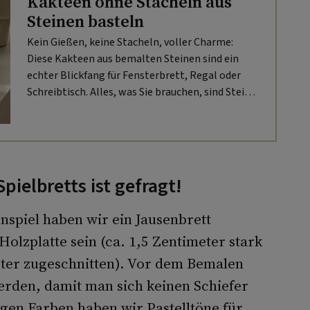
Kakteen ohne Stacheln aus
Steinen basteln
Kein Gießen, keine Stacheln, voller Charme:
Diese Kakteen aus bemalten Steinen sind ein
echter Blickfang für Fensterbrett, Regal oder
Schreibtisch. Alles, was Sie brauchen, sind Steine,
Acrylfarben und ein Tontöpfchen.
ielbretts ist gefragt!
enspiel haben wir ein Jausenbrett
olzplatte sein (ca. 1,5 Zentimeter stark
eter zugeschnitten). Vor dem Bemalen
werden, damit man sich keinen Schiefer
tigen Farben haben wir Pastelltöne für