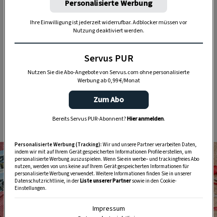
Personalisierte Werbung
Ihre Einwilligung ist jederzeit widerrufbar. Adblocker müssen vor
Nutzung deaktiviert werden.
Servus PUR
Oder wir schieben unsere Fotos und Karten unter
Nutzen Sie die Abo-Angebote von Servus.com ohne personalisierte
straff gespannte
Gummischnüre
. Dort sind sie
Werbung ab 0,99 €/Monat
dann so gut aufgehoben wie die mit ihnen
Zum Abo
verbundenen Geschichten und Anekdoten in
unserer Erinnerung.
Bereits Servus PUR-Abonnent?
Hier anmelden
.
Personalisierte Werbung (Tracking):
Wir und unsere Partner verarbeiten Daten,
indem wir mit auf Ihrem Gerät gespeicherten Informationen Profile erstellen, um
personalisierte Werbung auszuspielen. Wenn Sie ein werbe– und trackingfreies Abo
nutzen, werden von uns keine auf Ihrem Gerät gespeicherten Informationen für
personalisierte Werbung verwendet. Weitere Informationen finden Sie in unserer
Datenschutzrichtlinie, in der
Liste unserer Partner
sowie in den Cookie-
Einstellungen.
Impressum