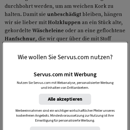
durchbohrt werden, um am weichen Kork zu
halten. Damit sie
unbeschädigt
bleiben, hängen
wir sie lieber mit
Holzkluppen
an ein Stück alte,
gekordelte
Wäscheleine
oder an eine geflochtene
Hanfschnur
, die wir quer über die mit Stoff
überzogene Korkplatte gespannt haben.
Wie wollen Sie Servus.com nutzen?
Servus.com mit Werbung
Nutzen Sie Servus.com mit Webanalyse, personalisierter Werbung
und Inhalten von Drittanbietern.
Alle akzeptieren
Anzeige
Werbeeinnahmen sind ein wichtiger wirtschaftlicher Pfeiler unseres
kostenfreien Angebots. Mindestvoraussetzung zur Nutzung ist Ihre
Einwilligung für personalisierte Werbung.