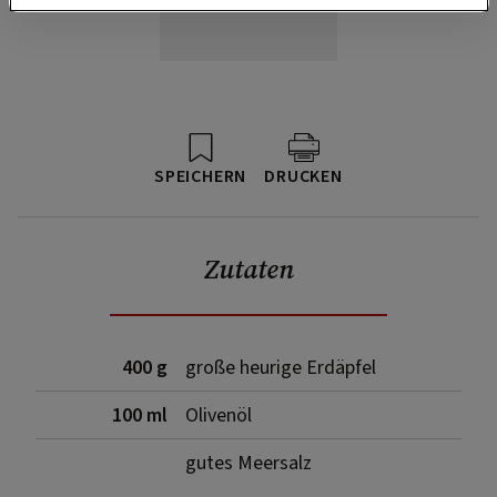
SPEICHERN
DRUCKEN
Zutaten
400 g
große heurige Erdäpfel
100 ml
Olivenöl
gutes Meersalz