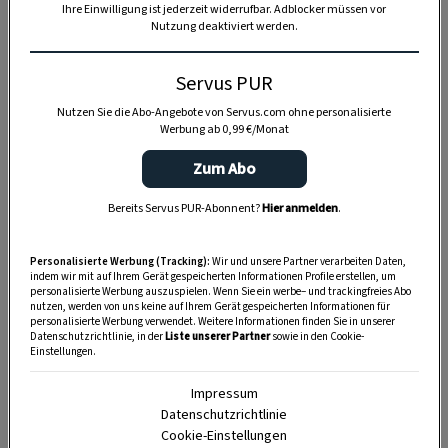
Ihre Einwilligung ist jederzeit widerrufbar. Adblocker müssen vor
Nutzung deaktiviert werden.
Servus PUR
Nutzen Sie die Abo-Angebote von Servus.com ohne personalisierte
Werbung ab 0,99 €/Monat
Zum Abo
Anzeige
Bereits Servus PUR-Abonnent?
Hier anmelden
.
Personalisierte Werbung (Tracking):
Wir und unsere Partner verarbeiten Daten,
indem wir mit auf Ihrem Gerät gespeicherten Informationen Profile erstellen, um
personalisierte Werbung auszuspielen. Wenn Sie ein werbe– und trackingfreies Abo
nutzen, werden von uns keine auf Ihrem Gerät gespeicherten Informationen für
personalisierte Werbung verwendet. Weitere Informationen finden Sie in unserer
Datenschutzrichtlinie, in der
Liste unserer Partner
sowie in den Cookie-
Einstellungen.
Impressum
Datenschutzrichtlinie
Cookie-Einstellungen