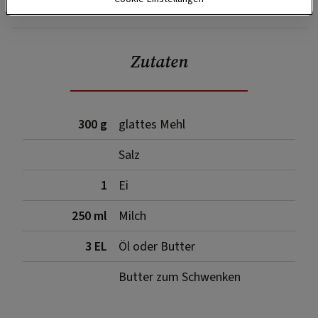
SPEICHERN
DRUCKEN
Zutaten
300 g
glattes Mehl
Salz
1
Ei
250 ml
Milch
3 EL
Öl oder Butter
Butter zum Schwenken