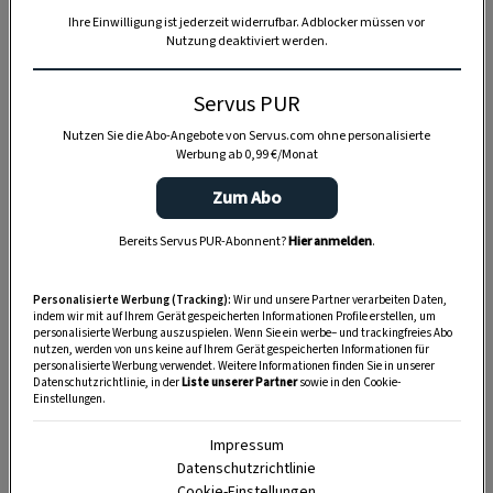
Ihre Einwilligung ist jederzeit widerrufbar. Adblocker müssen vor
Nutzung deaktiviert werden.
Anzeige
Servus PUR
Nutzen Sie die Abo-Angebote von Servus.com ohne personalisierte
Werbung ab 0,99 €/Monat
Zum Abo
Bereits Servus PUR-Abonnent?
Hier anmelden
.
Personalisierte Werbung (Tracking):
Wir und unsere Partner verarbeiten Daten,
indem wir mit auf Ihrem Gerät gespeicherten Informationen Profile erstellen, um
personalisierte Werbung auszuspielen. Wenn Sie ein werbe– und trackingfreies Abo
nutzen, werden von uns keine auf Ihrem Gerät gespeicherten Informationen für
personalisierte Werbung verwendet. Weitere Informationen finden Sie in unserer
Datenschutzrichtlinie, in der
Liste unserer Partner
sowie in den Cookie-
Einstellungen.
Impressum
Datenschutzrichtlinie
Cookie-Einstellungen