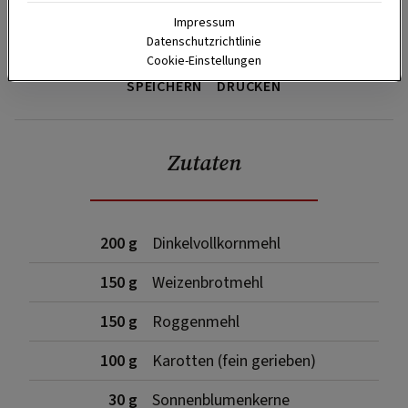
Impressum
Datenschutzrichtlinie
Cookie-Einstellungen
SPEICHERN
DRUCKEN
Zutaten
200 g
Dinkelvollkornmehl
150 g
Weizenbrotmehl
150 g
Roggenmehl
100 g
Karotten (fein gerieben)
30 g
Sonnenblumenkerne