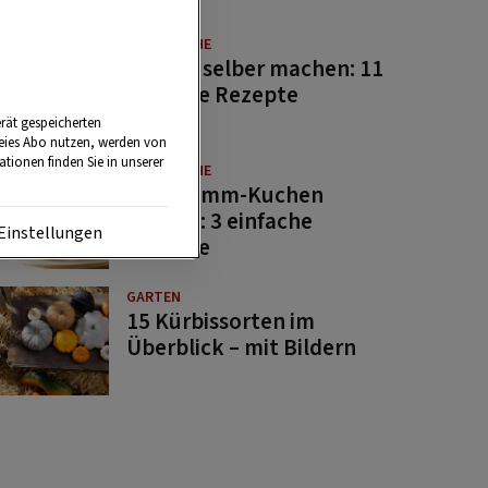
GUTE KÜCHE
Saucen selber machen: 11
beliebte Rezepte
rät gespeicherten
reies Abo nutzen, werden von
tionen finden Sie in unserer
GUTE KÜCHE
Osterlamm-Kuchen
backen: 3 einfache
Einstellungen
Rezepte
GARTEN
15 Kürbissorten im
Überblick – mit Bildern