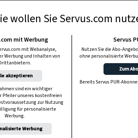
ie wollen Sie Servus.com nutz
BERMACHEN
selber basteln
.com mit Werbung
Servus 
ervus.com mit Webanalyse,
Nutzen Sie die Abo-Angebo
ter Werbung und Inhalten von
ohne personalisierte Werbu
Riesenstanitzel hineinkommt, bleibt
Drittanbietern.
g ein Geheimnis. Hauptsache, die Tüte
Zum Ab
lle akzeptieren
tzeitig fertig.
Bereits Servus PUR-Abonn
hmen sind ein wichtiger
r Pfeiler unseres kostenfreien
estvoraussetzung zur Nutzung
illigung für personalisierte
Werbung.
nalisierte Werbung