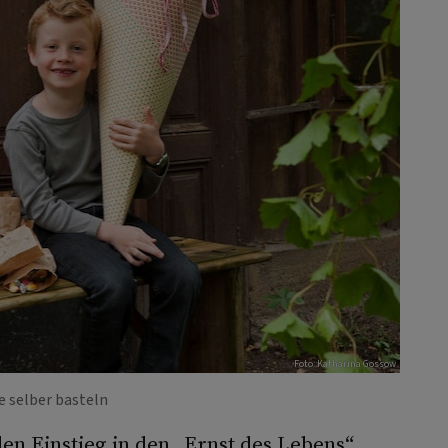
Foto: Katharina Gossow
e selber basteln
en Einstieg in den „Ernst des Lebens“