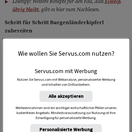
Lesetipp: Weitere Rezepte für den Fall, dass
Eiweiß
übrig bleibt
, gibt es hier zum Nachlesen.
Schritt für Schritt Burgenländerkipferl
zubereiten
Die
Burgenländische Seminarbäuerin Nina
Lederer
zeigt uns im Video, wie die mürben
Wie wollen Sie Servus.com nutzen?
Kipferl gelingen und verrät auch ihre besten
Backtipps: Wer keine Nüsse mag, tauscht diese
Servus.com mit Werbung
einfach mit Mandeln aus, die viele Menschen
Nutzen Sie Servus.com mit Webanalyse, personalisierter Werbung
besser vertragen.
und Inhalten von Drittanbietern.
Alle akzeptieren
Werbeeinnahmen sind ein wichtiger wirtschaftlicher Pfeiler unseres
kostenfreien Angebots. Mindestvoraussetzung zur Nutzung ist Ihre
Einwilligung für personalisierte Werbung.
Akzeptiere bitte die Drittanbieter-Cookies, um diesen Inhalt
zu sehen.
Personalisierte Werbung