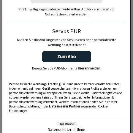
COOKIE-EINSTELLUNGEN
Ihre Einwilligung ist jederzeit widerrufbar. Adblocker müssen vor
Nutzung deaktiviert werden.
Servus PUR
Nutzen Sie die Abo-Angebote von Servus.com ohne personalisierte
Werbung ab 0,99 €/Monat
Zum Abo
2 Blech(e)
Bereits Servus PUR-Abonnent?
Hier anmelden
.
Personalisierte Werbung (Tracking):
Wir und unsere Partner verarbeiten Daten,
indem wir mit auf Ihrem Gerät gespeicherten Informationen Profile erstellen, um
2 Stunden
personalisierte Werbung auszuspielen. Wenn Sie ein werbe– und trackingfreies Abo
nutzen, werden von uns keine auf Ihrem Gerät gespeicherten Informationen für
personalisierte Werbung verwendet. Weitere Informationen finden Sie in unserer
Datenschutzrichtlinie, in der
Liste unserer Partner
sowie in den Cookie-
Einstellungen.
Impressum
Datenschutzrichtlinie