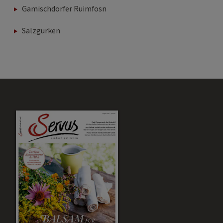
Gamischdorfer Ruimfosn
Salzgurken