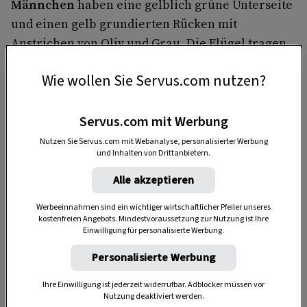
Männchen
haben eine gelblich grüne Unterseite
und einen gelb grundierten Rücken mit
Anstrichen von Oliv und Grau. Die Flügel tragen
an den Armschwingen Federn in verschiedenen
Wie wollen Sie Servus.com nutzen?
Grautönen mit deutlich gelben Außenseiten.
Die
Weibchen
sind am ganzen Körper
Servus.com mit Werbung
unscheinbarer gefärbt. Die Gelbtöne fehlen,
Brust und Unterseite sind hellbraun.
Nutzen Sie Servus.com mit Webanalyse, personalisierter Werbung
und Inhalten von Drittanbietern.
Alle akzeptieren
Werbeeinnahmen sind ein wichtiger wirtschaftlicher Pfeiler unseres
kostenfreien Angebots. Mindestvoraussetzung zur Nutzung ist Ihre
Einwilligung für personalisierte Werbung.
Personalisierte Werbung
Ihre Einwilligung ist jederzeit widerrufbar. Adblocker müssen vor
Nutzung deaktiviert werden.