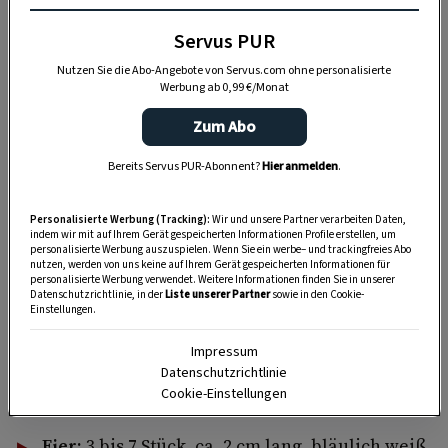
Servus PUR
„Servus Garten“ auf WhatsApp
Nutzen Sie die Abo-Angebote von Servus.com ohne personalisierte
Werbung ab 0,99 €/Monat
Nutzen Sie WhatsApp auf Ihrem Handy und lieben es, auf
Zum Abo
dem Balkon, der Terrasse oder im Garten zu werkeln? In
unserem kostenlosen WhatsApp-Kanal finden Sie täglich
Bereits Servus PUR-Abonnent?
Hier anmelden
.
Tipps und Tricks für Garten, Terrasse, Balkon- und
Zimmerpflanzen.
Personalisierte Werbung (Tracking):
Wir und unsere Partner verarbeiten Daten,
indem wir mit auf Ihrem Gerät gespeicherten Informationen Profile erstellen, um
personalisierte Werbung auszuspielen. Wenn Sie ein werbe– und trackingfreies Abo
nutzen, werden von uns keine auf Ihrem Gerät gespeicherten Informationen für
HIER MEHR ERFAHREN
personalisierte Werbung verwendet. Weitere Informationen finden Sie in unserer
Datenschutzrichtlinie, in der
Liste unserer Partner
sowie in den Cookie-
Einstellungen.
Nest:
in Bäumen, Sträuchern, immer öfter
Impressum
auch in Spalierpflanzen und Blumenkästen
Datenschutzrichtlinie
Cookie-Einstellungen
auf Balkonen
Eier:
3 bis 7 Stück, ca. 2 cm lang, bläulich weiß