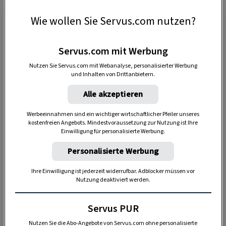
Zutaten
Wie wollen Sie Servus.com nutzen?
1 EL getrocknete und zerkleinerte
Sonnenkräuter
Servus.com mit Werbung
Nutzen Sie Servus.com mit Webanalyse, personalisierter Werbung
1–2 EL rosa Tonerde
und Inhalten von Drittanbietern.
80 ml Sauerrahm
Alle akzeptieren
Werbeeinnahmen sind ein wichtiger wirtschaftlicher Pfeiler unseres
kostenfreien Angebots. Mindestvoraussetzung zur Nutzung ist Ihre
Einwilligung für personalisierte Werbung.
Personalisierte Werbung
Akzeptiere bitte die Drittanbieter-Cookies, um diesen Inhalt
zu sehen.
Ihre Einwilligung ist jederzeit widerrufbar. Adblocker müssen vor
Nutzung deaktiviert werden.
COOKIE-EINSTELLUNGEN
Servus PUR
Nutzen Sie die Abo-Angebote von Servus.com ohne personalisierte