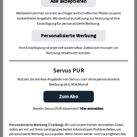
Alle akzeptieren
wie Festen oder Naturereignissen. Die Jahre
wurden meist nach einzelnen Jahreszeiten
Werbeeinnahmen sind ein wichtiger wirtschaftlicher Pfeiler unseres
kostenfreien Angebots. Mindestvoraussetzung zur Nutzung ist Ihre
gezählt, vor allem nach Wintern.
Einwilligung für personalisierte Werbung.
Diese Methode der astronomischen Zeitmessung
Personalisierte Werbung
hatte jedoch einen entscheidenden Nachteil:
Ereignisse ließen sich nur tagesaktuell
Ihre Einwilligung ist jederzeit widerrufbar. Adblocker müssen vor
Nutzung deaktiviert werden.
beobachten, aber nicht wirklich präzise
voraussagen.
Immer mehr Kulturen begannen
Servus PUR
deshalb, ihre Kalender zu berechnen.
Nutzen Sie die Abo-Angebote von Servus.com ohne personalisierte
Werbung ab 0,99 €/Monat
Zum Abo
Bereits Servus PUR-Abonnent?
Hier anmelden
.
Personalisierte Werbung (Tracking):
Wir und unsere Partner verarbeiten Daten,
indem wir mit auf Ihrem Gerät gespeicherten Informationen Profile erstellen, um
personalisierte Werbung auszuspielen. Wenn Sie ein werbe– und trackingfreies Abo