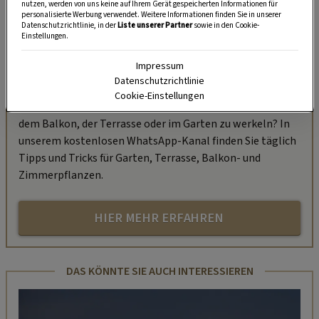
nutzen, werden von uns keine auf Ihrem Gerät gespeicherten Informationen für
personalisierte Werbung verwendet. Weitere Informationen finden Sie in unserer
Datenschutzrichtlinie, in der
Liste unserer Partner
sowie in den Cookie-
Einstellungen.
Impressum
„Servus Garten“ auf WhatsApp
Datenschutzrichtlinie
Cookie-Einstellungen
Nutzen Sie WhatsApp auf Ihrem Handy und lieben es, auf
dem Balkon, der Terrasse oder im Garten zu werkeln? In
unserem kostenlosen WhatsApp-Kanal finden Sie täglich
Tipps und Tricks für Garten, Terrasse, Balkon- und
Zimmerpflanzen.
HIER MEHR ERFAHREN
DAS KÖNNTE SIE AUCH INTERESSIEREN