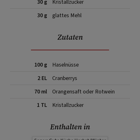
30 g
Kristallzucker
30 g
glattes Mehl
Zutaten
100 g
Haselnüsse
2 EL
Cranberrys
70 ml
Orangensaft oder Rotwein
1 TL
Kristallzucker
Enthalten in