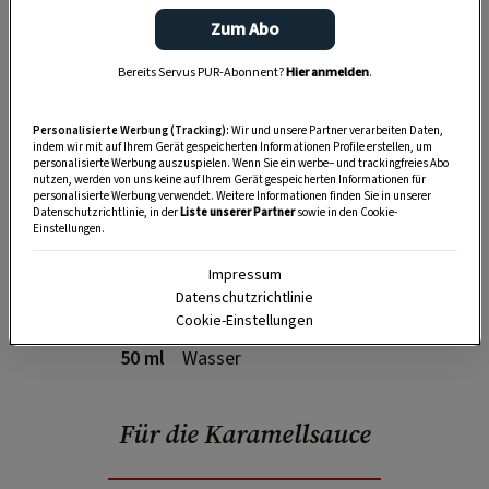
SPEICHERN
DRUCKEN
Zum Abo
Bereits Servus PUR-Abonnent?
Hier anmelden
.
Für die Nougat-Ganache
Personalisierte Werbung (Tracking):
Wir und unsere Partner verarbeiten Daten,
indem wir mit auf Ihrem Gerät gespeicherten Informationen Profile erstellen, um
personalisierte Werbung auszuspielen. Wenn Sie ein werbe– und trackingfreies Abo
nutzen, werden von uns keine auf Ihrem Gerät gespeicherten Informationen für
personalisierte Werbung verwendet. Weitere Informationen finden Sie in unserer
125 g
Nougat
Datenschutzrichtlinie, in der
Liste unserer Partner
sowie in den Cookie-
Einstellungen.
100 g
Bitterkuvertüre
Impressum
Datenschutzrichtlinie
140 ml
Schlagobers
Cookie-Einstellungen
50 ml
Wasser
Für die Karamellsauce