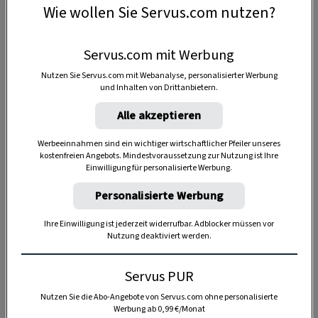
Wie wollen Sie Servus.com nutzen?
Anzeige
Servus.com mit Werbung
Nutzen Sie Servus.com mit Webanalyse, personalisierter Werbung
und Inhalten von Drittanbietern.
Alle akzeptieren
Werbeeinnahmen sind ein wichtiger wirtschaftlicher Pfeiler unseres
kostenfreien Angebots. Mindestvoraussetzung zur Nutzung ist Ihre
Einwilligung für personalisierte Werbung.
Personalisierte Werbung
Ihre Einwilligung ist jederzeit widerrufbar. Adblocker müssen vor
Nutzung deaktiviert werden.
Servus PUR
Nutzen Sie die Abo-Angebote von Servus.com ohne personalisierte
Werbung ab 0,99 €/Monat