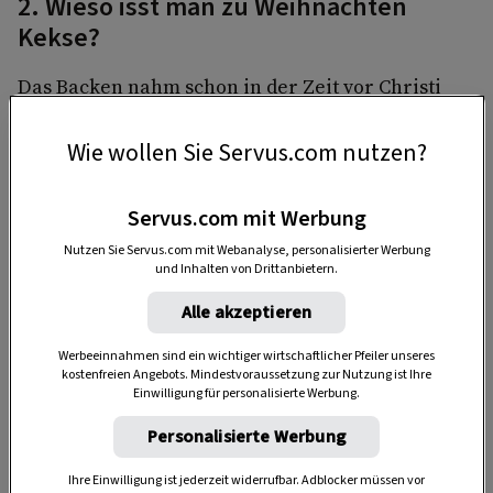
2. Wieso isst man zu Weihnachten
Kekse?
Das Backen nahm schon in der Zeit vor Christi
Geburt seine Anfänge. Damals wurde die
Wintersonnenwende am 21. Dezember
mit
Wie wollen Sie Servus.com nutzen?
einem
Fest
gefeiert, an dem sogenannte
Opferbrote
gebacken wurden. Diese sollten böse
Servus.com mit Werbung
Geister und Dämonen fern halten.
Nutzen Sie Servus.com mit Webanalyse, personalisierter Werbung
und Inhalten von Drittanbietern.
Alle akzeptieren
Werbeeinnahmen sind ein wichtiger wirtschaftlicher Pfeiler unseres
kostenfreien Angebots. Mindestvoraussetzung zur Nutzung ist Ihre
Einwilligung für personalisierte Werbung.
Personalisierte Werbung
Ihre Einwilligung ist jederzeit widerrufbar. Adblocker müssen vor