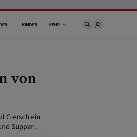
DER
KINDER
MEHR
Account
n von
t Giersch ein
 und Suppen.