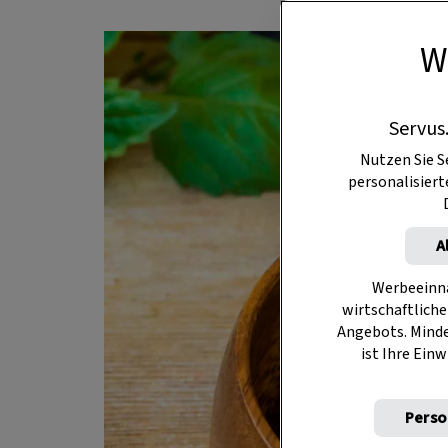
W
Servus
Nutzen Sie S
personalisier
A
Werbeeinna
wirtschaftliche
Angebots. Mind
ist Ihre Einw
Perso