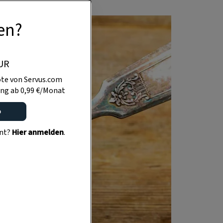
en?
UR
te von Servus.com
ng ab 0,99 €/Monat
o
ent?
Hier anmelden
.