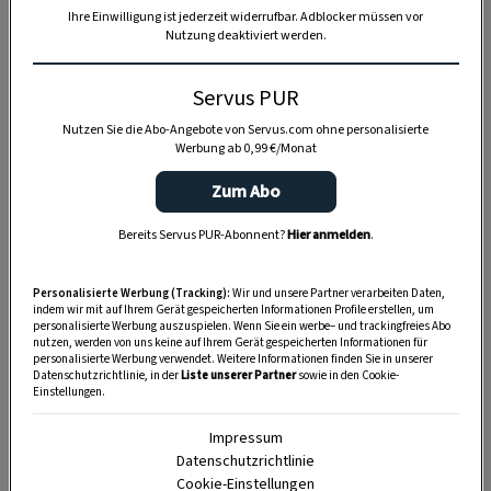
Ihre Einwilligung ist jederzeit widerrufbar. Adblocker müssen vor
Nutzung deaktiviert werden.
Servus PUR
Nutzen Sie die Abo-Angebote von Servus.com ohne personalisierte
Werbung ab 0,99 €/Monat
Anzeige
Zum Abo
Bereits Servus PUR-Abonnent?
Hier anmelden
.
Personalisierte Werbung (Tracking):
Wir und unsere Partner verarbeiten Daten,
indem wir mit auf Ihrem Gerät gespeicherten Informationen Profile erstellen, um
personalisierte Werbung auszuspielen. Wenn Sie ein werbe– und trackingfreies Abo
nutzen, werden von uns keine auf Ihrem Gerät gespeicherten Informationen für
personalisierte Werbung verwendet. Weitere Informationen finden Sie in unserer
Datenschutzrichtlinie, in der
Liste unserer Partner
sowie in den Cookie-
Einstellungen.
Impressum
Datenschutzrichtlinie
Cookie-Einstellungen