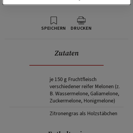
SPEICHERN
DRUCKEN
Zutaten
je 150 g Fruchtfleisch
verschiedener reifer Melonen (z.
B. Wassermelone, Galiamelone,
Zuckermelone, Honigmelone)
Zitronengras als Holzstäbchen