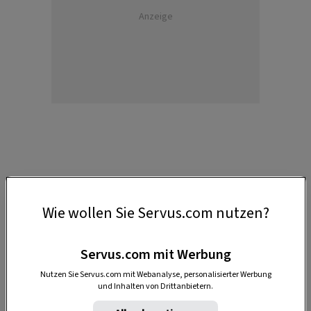
Anzeige
1. Steirische Schwammerlsuppe
Wie wollen Sie Servus.com nutzen?
Das Praktische an der
Steirischen
Schwammerlsuppe
(Bild oben) ist, dass man ganz
Servus.com mit Werbung
gleich welche Schwammerln verwenden kann, je
nach Saison oder Sucherfolg. Abgerundet wird
Nutzen Sie Servus.com mit Webanalyse, personalisierter Werbung
und Inhalten von Drittanbietern.
das Rezept mit Pastinaken und einen Schuss