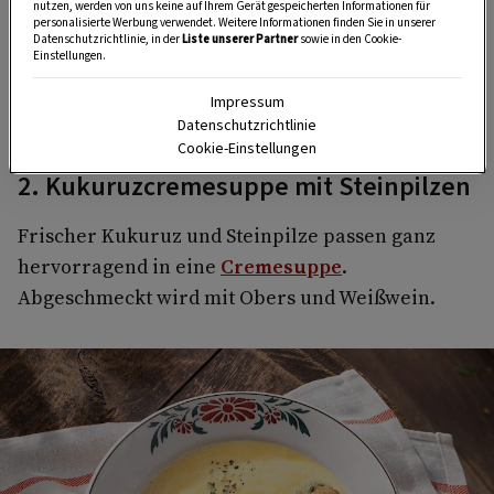
Zimmerpflanzen.
nutzen, werden von uns keine auf Ihrem Gerät gespeicherten Informationen für
personalisierte Werbung verwendet. Weitere Informationen finden Sie in unserer
Datenschutzrichtlinie, in der
Liste unserer Partner
sowie in den Cookie-
Einstellungen.
HIER MEHR ERFAHREN
Impressum
Datenschutzrichtlinie
Cookie-Einstellungen
2. Kukuruzcremesuppe mit Steinpilzen
Frischer Kukuruz und Steinpilze passen ganz
hervorragend in eine
Cremesuppe
.
Abgeschmeckt wird mit Obers und Weißwein.