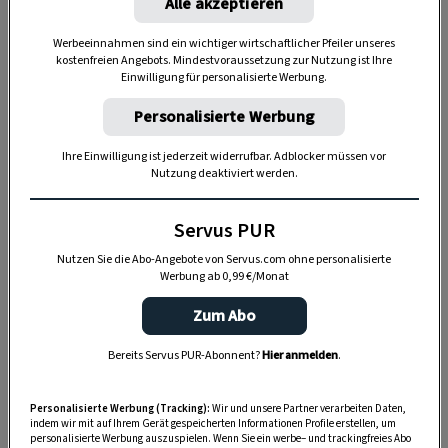
Riesling.
Alle akzeptieren
Werbeeinnahmen sind ein wichtiger wirtschaftlicher Pfeiler unseres
kostenfreien Angebots. Mindestvoraussetzung zur Nutzung ist Ihre
Einwilligung für personalisierte Werbung.
Personalisierte Werbung
Ihre Einwilligung ist jederzeit widerrufbar. Adblocker müssen vor
Nutzung deaktiviert werden.
Servus PUR
Nutzen Sie die Abo-Angebote von Servus.com ohne personalisierte
Werbung ab 0,99 €/Monat
„Servus Garten“ auf WhatsApp
Zum Abo
Nutzen Sie WhatsApp auf Ihrem Handy und lieben es, auf
Bereits Servus PUR-Abonnent?
Hier anmelden
.
dem Balkon, der Terrasse oder im Garten zu werkeln? In
unserem kostenlosen WhatsApp-Kanal finden Sie täglich
Personalisierte Werbung (Tracking):
Wir und unsere Partner verarbeiten Daten,
indem wir mit auf Ihrem Gerät gespeicherten Informationen Profile erstellen, um
Tipps und Tricks für Garten, Terrasse, Balkon- und
personalisierte Werbung auszuspielen. Wenn Sie ein werbe– und trackingfreies Abo