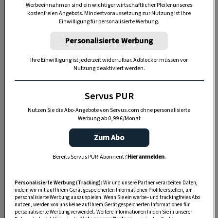
Werbeeinnahmen sind ein wichtiger wirtschaftlicher Pfeiler unseres
kostenfreien Angebots. Mindestvoraussetzung zur Nutzung ist Ihre
Einwilligung für personalisierte Werbung.
„Servus Garten“ auf WhatsApp
Personalisierte Werbung
Nutzen Sie WhatsApp auf Ihrem Handy und lieben es, auf
Ihre Einwilligung ist jederzeit widerrufbar. Adblocker müssen vor
dem Balkon, der Terrasse oder im Garten zu werkeln? In
Nutzung deaktiviert werden.
unserem kostenlosen WhatsApp-Kanal finden Sie täglich
Tipps und Tricks für Garten, Terrasse, Balkon- und
Servus PUR
Zimmerpflanzen.
Nutzen Sie die Abo-Angebote von Servus.com ohne personalisierte
Werbung ab 0,99 €/Monat
HIER MEHR ERFAHREN
Zum Abo
Bereits Servus PUR-Abonnent?
Hier anmelden
.
ZUM REZEPT
Personalisierte Werbung (Tracking):
Wir und unsere Partner verarbeiten Daten,
indem wir mit auf Ihrem Gerät gespeicherten Informationen Profile erstellen, um
personalisierte Werbung auszuspielen. Wenn Sie ein werbe– und trackingfreies Abo
nutzen, werden von uns keine auf Ihrem Gerät gespeicherten Informationen für
personalisierte Werbung verwendet. Weitere Informationen finden Sie in unserer