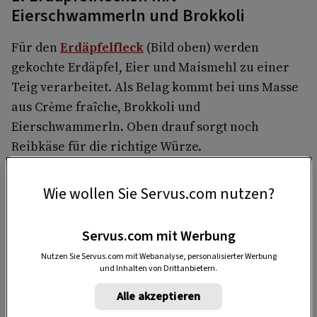
Eierschwammerln und Brokkoli
Für den
Erdäpfelfleck
(Bild oben) werden
gekochte Erdäpfel, Eier und Maismehl zu einer
Teig verarbeitet. Als Belag kommt bei uns Masse
aus Crème fraîche, Brokkoli und
Eierschwammerln. Oben drauf sorgt noch
Reibkäse für die richtige Würze.
Wie wollen Sie Servus.com nutzen?
Servus.com mit Werbung
Nutzen Sie Servus.com mit Webanalyse, personalisierter Werbung
und Inhalten von Drittanbietern.
Alle akzeptieren