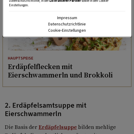
Datenschutzrichtlinie, in der
Liste unserer Partner
sowie in den Cookie-
Einstellungen.
Impressum
Datenschutzrichtlinie
Cookie-Einstellungen
HAUPTSPEISE
Erdäpfelflecken mit
Eierschwammerln und Brokkoli
2. Erdäpfelsamtsuppe mit
Eierschwammerln
Die Basis der
Erdäpfelsuppe
bilden mehlige