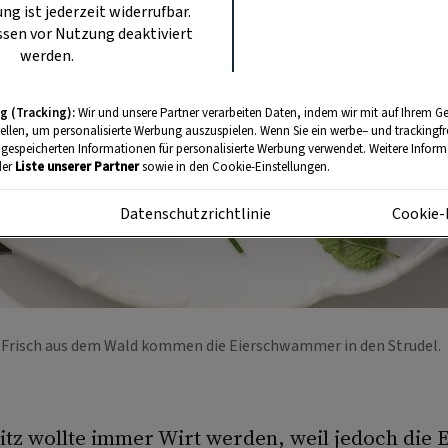
ung ist jederzeit widerrufbar.
sen vor Nutzung deaktiviert
werden.
g (Tracking):
Wir und unsere Partner verarbeiten Daten, indem wir mit auf Ihrem Ge
tellen, um personalisierte Werbung auszuspielen. Wenn Sie ein werbe– und trackingf
 gespeicherten Informationen für personalisierte Werbung verwendet. Weitere Informa
der
Liste unserer Partner
sowie in den Cookie-Einstellungen.
m
Datenschutzrichtlinie
Cookie-
Frisch aus dem Wald kommen die Eierschwammer in den Strudel.
itz wollte immer Wirt werden, weil jedoch die 