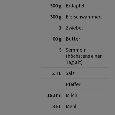
500 g
Erdäpfel
300 g
Eierschwammerl
1
Zwiebel
60 g
Butter
5
Semmeln
(höchstens einen
Tag alt)
2 TL
Salz
Pfeffer
180 ml
Milch
3 EL
Mehl