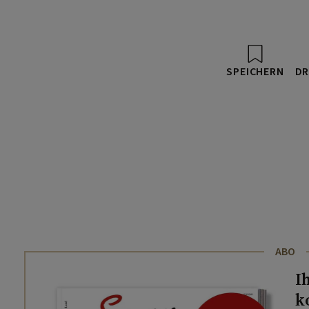
SPEICHERN
DR
ABO
I
k