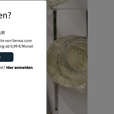
en?
UR
te von Servus.com
ng ab 0,99 €/Monat
o
ent?
Hier anmelden
.