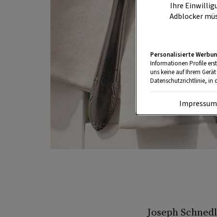
Ihre Einwillig
Adblocker müs
Personalisierte Werbun
Informationen Profile ers
uns keine auf Ihrem Gerät
Datenschutzrichtlinie, in 
Impressu
Joseph Schnedl