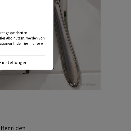
rät gespeicherten
reies Abo nutzen, werden von
tionen finden Sie in unserer
Einstellungen
Foto: Eisenhut & Mayer
Eltern den