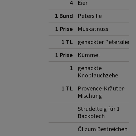
4
Eier
1 Bund
Petersilie
1 Prise
Muskatnuss
1 TL
gehackter Petersilie
1 Prise
Kümmel
1
gehackte
Knoblauchzehe
1 TL
Provence-Kräuter-
Mischung
Strudelteig für 1
Backblech
Öl zum Bestreichen