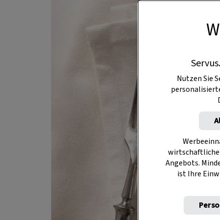
W
Servus
Nutzen Sie S
personalisier
A
Werbeeinna
wirtschaftliche
Angebots. Mind
ist Ihre Einw
Perso