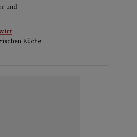
er und
wirt
irischen Küche