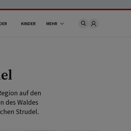
DER
KINDER
MEHR
Account
el
Region auf den
en des Waldes
ichen Strudel.