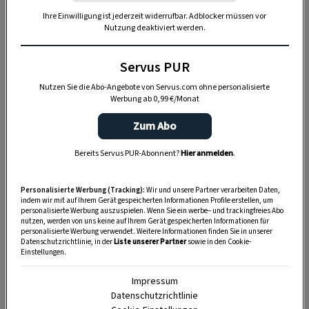
gemachten Lockenhauser Dinkel­spaghetti. Zum
Ihre Einwilligung ist jederzeit widerrufbar. Adblocker müssen vor
Nachtisch empfiehlt sich Grießkoch in
Nutzung deaktiviert werden.
Nusspanier. Als Be­gleitung zu den Speisen finden
sich in der hauseigenen Vinothek vorwiegend die
Servus PUR
Weine der renommierten burgenländischen
Nutzen Sie die Abo-Angebote von Servus.com ohne personalisierte
Werbung ab 0,99 €/Monat
Winzer mit besonderem Fokus auf die Rotweine
des Mittelburgenlandes. Weiters wird eine Reihe
Zum Abo
von ausge­zeichneten Winzersekten angeboten.
Bereits Servus PUR-Abonnent?
Hier anmelden
.
Neben drei gezapften Bieren findet sich eine
beachtliche Kollektion von Craft­ Bieren auf der
Personalisierte Werbung (Tracking):
Wir und unsere Partner verarbeiten Daten,
Karte.
indem wir mit auf Ihrem Gerät gespeicherten Informationen Profile erstellen, um
personalisierte Werbung auszuspielen. Wenn Sie ein werbe– und trackingfreies Abo
nutzen, werden von uns keine auf Ihrem Gerät gespeicherten Informationen für
Die aktuelle
Speisekarte
kann online eingesehen
personalisierte Werbung verwendet. Weitere Informationen finden Sie in unserer
werden.
Datenschutzrichtlinie, in der
Liste unserer Partner
sowie in den Cookie-
Einstellungen.
Impressum
Datenschutzrichtlinie