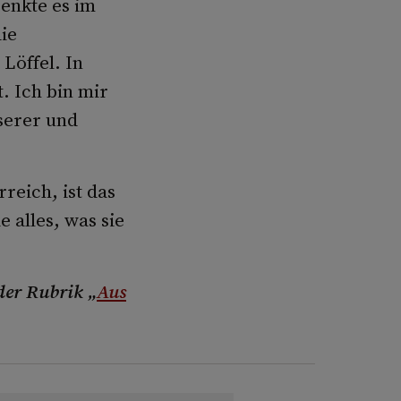
senkte es im
ie
Löffel. In
. Ich bin mir
serer und
reich, ist das
e alles, was sie
der Rubrik „
Aus