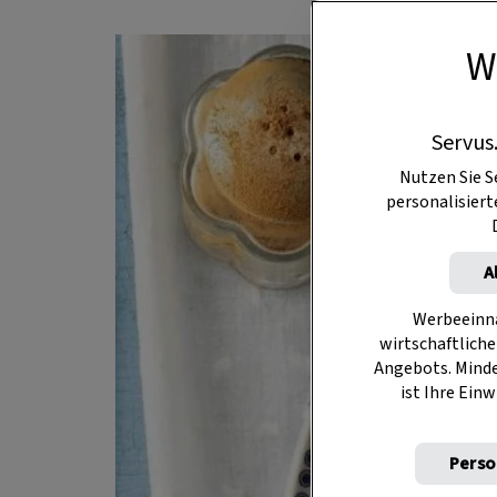
W
Servus
Nutzen Sie S
personalisier
A
Werbeeinna
wirtschaftliche
Angebots. Mind
ist Ihre Einw
Perso