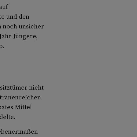
auf
te und den
h noch unsicher
Jahr Jüngere,
o.
sitztümer nicht
 tränenreichen
bates Mittel
delte.
gebenermaßen