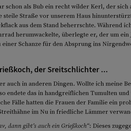
 schon als Bub ein recht wilder Kerl, der sich 
e steile Straße vor unserem Haus hinunterstürz
ckflack aus dem Stand beherrschte. Während ic
rrad herumwackelte, überlegte er, der um ein 
u einer Schanze für den Absprung ins Nirgendw
ießkoch, der Sreitschlichter ...
r auch in anderen Dingen. Wollte ich meine Be
, so endete das in handgreiflichen Tumulten und
che Fälle hatten die Frauen der Familie ein pro
 Streithähne im Nu in friedliche Lämmer verwan
av, dann gibt’s auch ein Grießkoch“
: Dieses zuge