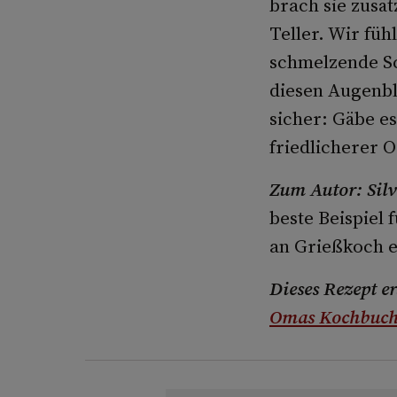
brach sie zusät
Teller. Wir füh
schmelzende Sc
diesen Augenbl
sicher: Gäbe e
friedlicherer O
Zum Autor: Sil
beste Beispiel 
an Grießkoch e
Dieses Rezept e
Omas Kochbuc