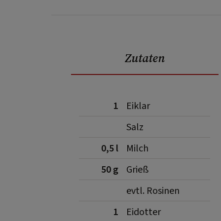
Zutaten
1
Eiklar
Salz
0,5 l
Milch
50 g
Grieß
evtl. Rosinen
1
Eidotter