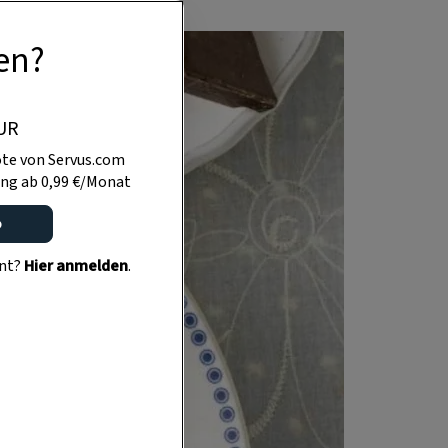
en?
UR
te von Servus.com
ng ab 0,99 €/Monat
o
ent?
Hier anmelden
.