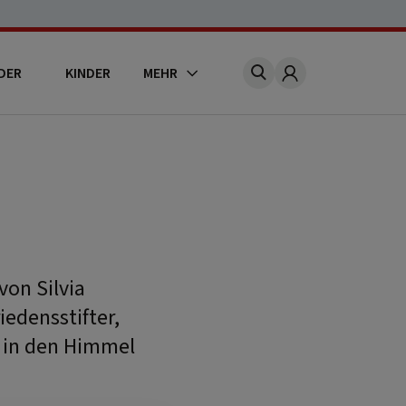
DER
KINDER
MEHR
Account
von Silvia
edensstifter,
, in den Himmel