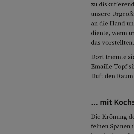
zu diskutieren
unsere Urgroßmu
an die Hand und
diente, wenn u
das vorstellten
Dort trennte s
Emaille-Topf si
Duft den Raum.
... mit Koc
Die Krönung d
feinen Spänen 