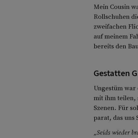
Mein Cousin war
Rollschuhen di
zweifachen Fli
auf meinem Fah
bereits den Ba
Gestatten Gr
Ungestüm war e
mit ihm teilen
Szenen. Für sol
parat, das uns
„Seids wieder br