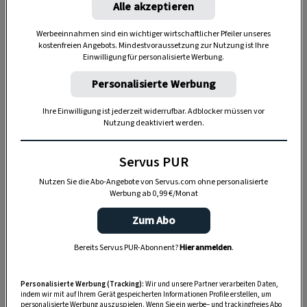
Alle akzeptieren
Werbeeinnahmen sind ein wichtiger wirtschaftlicher Pfeiler unseres
kostenfreien Angebots. Mindestvoraussetzung zur Nutzung ist Ihre
Einwilligung für personalisierte Werbung.
Personalisierte Werbung
2. Der Filtertrick
Ihre Einwilligung ist jederzeit widerrufbar. Adblocker müssen vor
Nutzung deaktiviert werden.
Vor dem eigentlichen Aufgießen sollte der
Servus PUR
Papierfilter mit warmem Wasser durchgespült
werden, das nimmt ihm den Eigengeschmack.
Nutzen Sie die Abo-Angebote von Servus.com ohne personalisierte
Werbung ab 0,99 €/Monat
Zum Abo
Bereits Servus PUR-Abonnent?
Hier anmelden
.
Personalisierte Werbung (Tracking):
Wir und unsere Partner verarbeiten Daten,
indem wir mit auf Ihrem Gerät gespeicherten Informationen Profile erstellen, um
personalisierte Werbung auszuspielen. Wenn Sie ein werbe– und trackingfreies Abo