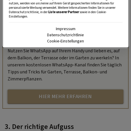
nutzen, werden von uns keine auf Ihrem Gerät gespeicherten Informationen für
personalisierte Werbung verwendet. Weitere Informationen finden Sie in unserer
Datenschutzrichtlinie, in der
Liste unserer Partner
sowie in den Cookie-
Einstellungen.
Impressum
Datenschutzrichtlinie
„Servus Garten“ auf WhatsApp
Cookie-Einstellungen
Nutzen Sie WhatsApp auf Ihrem Handy und lieben es, auf
dem Balkon, der Terrasse oder im Garten zu werkeln? In
unserem kostenlosen WhatsApp-Kanal finden Sie täglich
Tipps und Tricks für Garten, Terrasse, Balkon- und
Zimmerpflanzen.
HIER MEHR ERFAHREN
3. Der richtige Aufguss