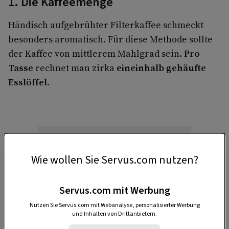
1. Die Kaffeemenge
Händisch aufgebrühter Filterkaffee schmeckt
besonders aromatisch. Für diese Methode sollte
der Kaffee von mittlerem Mahlgrad sein.
Pro
Tasse
rechnet man zirka
eineinhalb gehäufte
Esslöffel
.
Wie wollen Sie Servus.com nutzen?
Servus.com mit Werbung
Anzeige
Nutzen Sie Servus.com mit Webanalyse, personalisierter Werbung
und Inhalten von Drittanbietern.