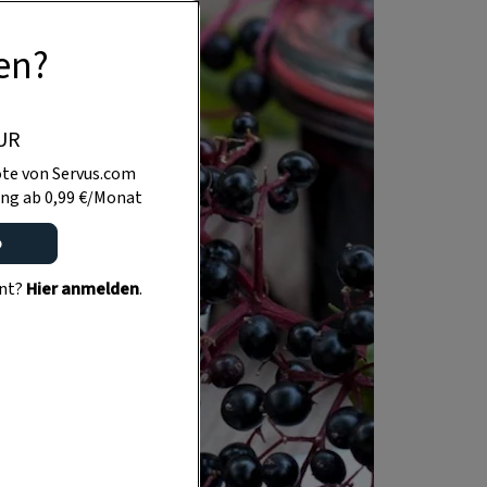
en?
UR
te von Servus.com
ng ab 0,99 €/Monat
o
ent?
Hier anmelden
.