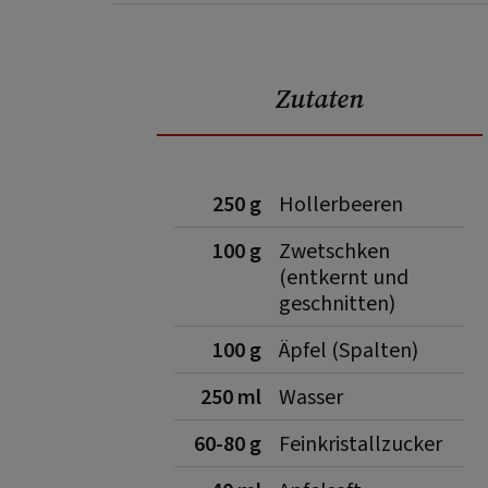
Zutaten
250 g
Hollerbeeren
100 g
Zwetschken
(entkernt und
geschnitten)
100 g
Äpfel (Spalten)
250 ml
Wasser
60-80 g
Feinkristallzucker