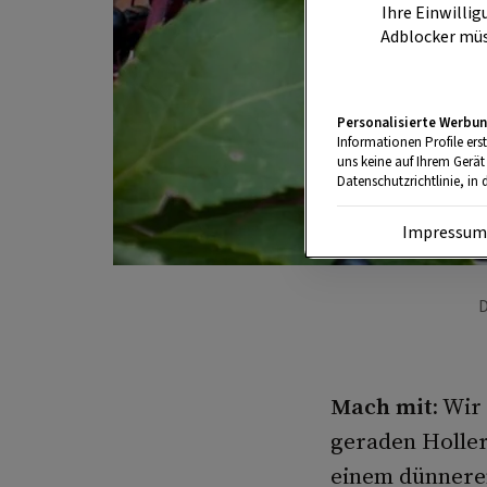
Ihre Einwillig
Adblocker müs
Personalisierte Werbun
Informationen Profile ers
uns keine auf Ihrem Gerät
Datenschutzrichtlinie, in 
Impressu
D
Mach mit:
Wir 
geraden Holler
einem dünneren