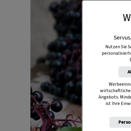
W
Servus
Nutzen Sie S
personalisier
A
Werbeeinna
wirtschaftliche
Angebots. Mind
ist Ihre Einw
Perso