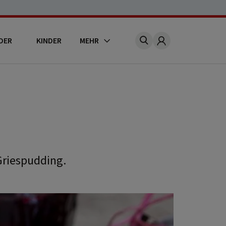
DER
KINDER
MEHR
Account
Griespudding.