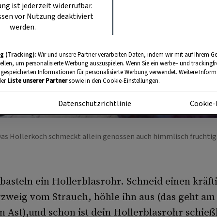
ung ist jederzeit widerrufbar.
sen vor Nutzung deaktiviert
werden.
g (Tracking):
Wir und unsere Partner verarbeiten Daten, indem wir mit auf Ihrem Ge
tellen, um personalisierte Werbung auszuspielen. Wenn Sie ein werbe– und trackingf
 gespeicherten Informationen für personalisierte Werbung verwendet. Weitere Informa
der
Liste unserer Partner
sowie in den Cookie-Einstellungen.
m
Datenschutzrichtlinie
Cookie-
as Hollerkoch schmeckt allein genossen auch himmlisch fruchti
basteln ein Hollerblasrohr. Schneid einen kräft
zweig vom Strauch, höhle ihn aus (das geht am
 Ast),und schon ist dein Hollerblasrohr schieß