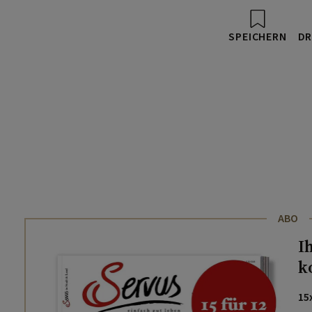
SPEICHERN
DR
ABO
I
k
15