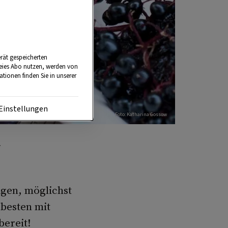
rät gespeicherten
reies Abo nutzen, werden von
tionen finden Sie in unserer
Einstellungen
Foto: Katharina Gossow
g.
igen, möglichst
 besten mit
bereit!