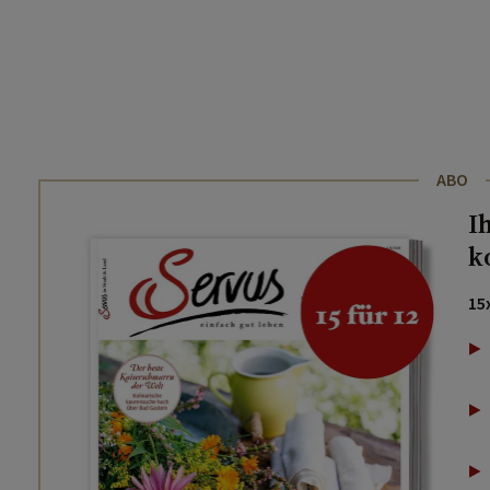
ABO
I
k
15