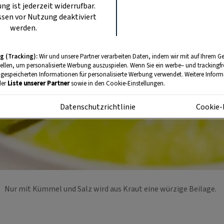
ung ist jederzeit widerrufbar.
sen vor Nutzung deaktiviert
werden.
g (Tracking):
Wir und unsere Partner verarbeiten Daten, indem wir mit auf Ihrem Ge
tellen, um personalisierte Werbung auszuspielen. Wenn Sie ein werbe– und trackingf
 gespeicherten Informationen für personalisierte Werbung verwendet. Weitere Informa
der
Liste unserer Partner
sowie in den Cookie-Einstellungen.
m
Datenschutzrichtlinie
Cookie-
Nur mit Kümmel und Salz wird aus Kraut eine würzige Beilage.