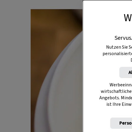
W
Servus
Nutzen Sie S
personalisier
A
Werbeeinna
wirtschaftliche
Angebots. Mind
ist Ihre Einw
Perso