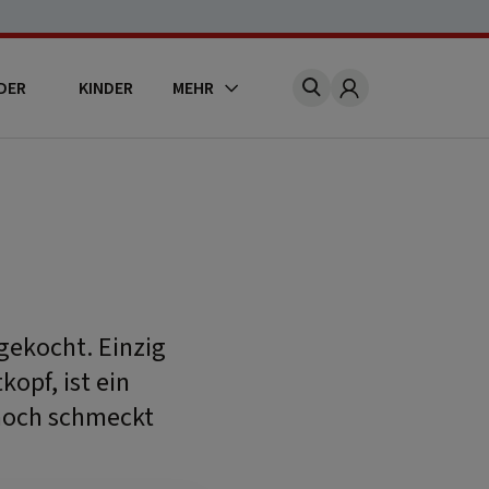
DER
KINDER
MEHR
Account
gekocht. Einzig
opf, ist ein
 noch schmeckt