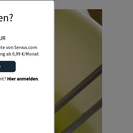
en?
UR
te von Servus.com
ng ab 0,99 €/Monat
o
ent?
Hier anmelden
.