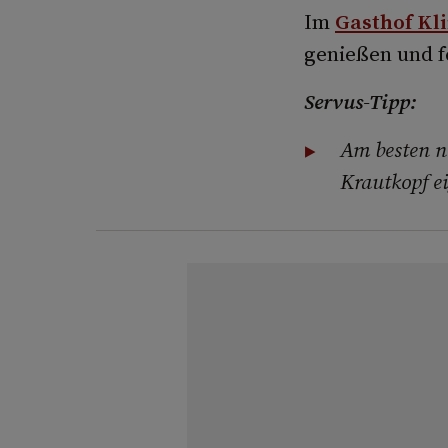
Im
Gasthof Kl
genießen und f
Servus-Tipp:
Am besten n
Krautkopf ei