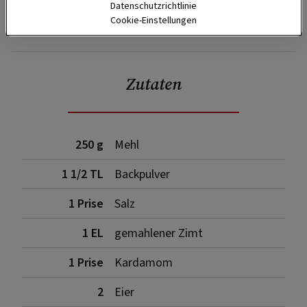
Datenschutzrichtlinie
Cookie-Einstellungen
SPEICHERN
DRUCKEN
Zutaten
250 g
Mehl
1 1/2 TL
Backpulver
1 Prise
Salz
1 EL
gemahlener Zimt
1 Prise
Kardamom
2
Eier