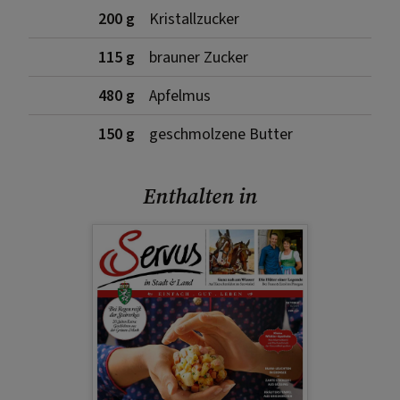
200 g
Kristallzucker
115 g
brauner Zucker
480 g
Apfelmus
150 g
geschmolzene Butter
Enthalten in