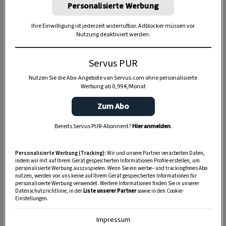
Personalisierte Werbung
Ihre Einwilligung ist jederzeit widerrufbar. Adblocker müssen vor
Nutzung deaktiviert werden.
Anzeige
Servus PUR
Nutzen Sie die Abo-Angebote von Servus.com ohne personalisierte
Werbung ab 0,99 €/Monat
Zum Abo
Bereits Servus PUR-Abonnent?
Hier anmelden
.
Personalisierte Werbung (Tracking):
Wir und unsere Partner verarbeiten Daten,
indem wir mit auf Ihrem Gerät gespeicherten Informationen Profile erstellen, um
personalisierte Werbung auszuspielen. Wenn Sie ein werbe– und trackingfreies Abo
nutzen, werden von uns keine auf Ihrem Gerät gespeicherten Informationen für
personalisierte Werbung verwendet. Weitere Informationen finden Sie in unserer
Datenschutzrichtlinie, in der
Liste unserer Partner
sowie in den Cookie-
Einstellungen.
Impressum