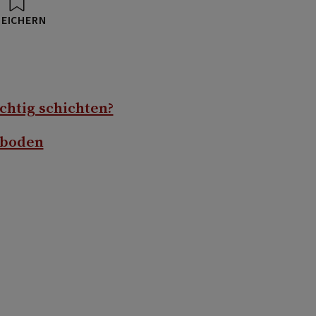
PEICHERN
htig schichten?
nboden