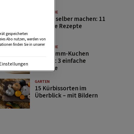
GUTE KÜCHE
Saucen selber machen: 11
beliebte Rezepte
rät gespeicherten
reies Abo nutzen, werden von
tionen finden Sie in unserer
GUTE KÜCHE
Osterlamm-Kuchen
backen: 3 einfache
Einstellungen
Rezepte
GARTEN
15 Kürbissorten im
Überblick – mit Bildern