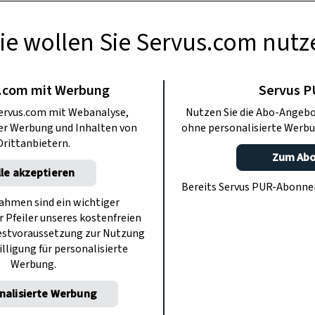
ie wollen Sie Servus.com nutz
GARTEN
htig schichten
.com mit Werbung
Servus 
ervus.com mit Webanalyse,
Nutzen Sie die Abo-Angebo
ter Werbung und Inhalten von
ohne personalisierte Werbu
 die Mischung von feinem und grobem
Drittanbietern.
für Schritt, wie man Kompost richtig
Zum Ab
lle akzeptieren
hichtet.
Bereits Servus PUR-Abonn
hmen sind ein wichtiger
r Pfeiler unseres kostenfreien
estvoraussetzung zur Nutzung
illigung für personalisierte
Werbung.
nalisierte Werbung