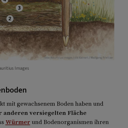
Foto: Mauritius Images / die Kleinert / Wolfgang Privitzer
auritius Images
tenboden
akt mit gewachsenem Boden haben und
r anderen versiegelten Fläche
ss
Würmer
und Bodenorganismen ihren