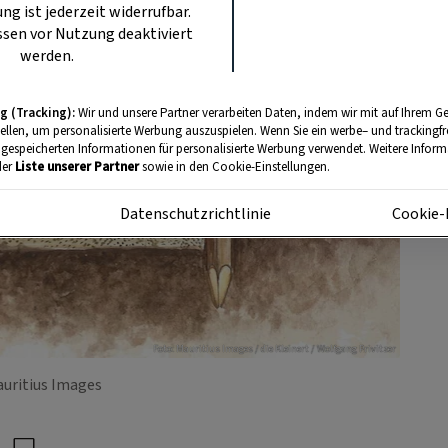
ung ist jederzeit widerrufbar.
sen vor Nutzung deaktiviert
werden.
g (Tracking):
Wir und unsere Partner verarbeiten Daten, indem wir mit auf Ihrem Ge
tellen, um personalisierte Werbung auszuspielen. Wenn Sie ein werbe– und trackingf
 gespeicherten Informationen für personalisierte Werbung verwendet. Weitere Informa
der
Liste unserer Partner
sowie in den Cookie-Einstellungen.
m
Datenschutzrichtlinie
Cookie-
Foto: Mauritius Images / die Kleinert / Wolfgang Privitzer
auritius Images