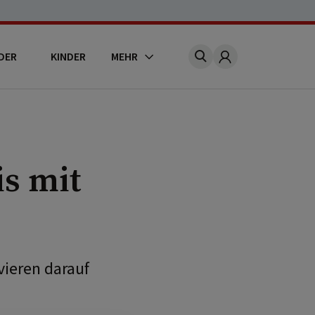
DER
KINDER
MEHR
Account
s mit
e
vieren darauf