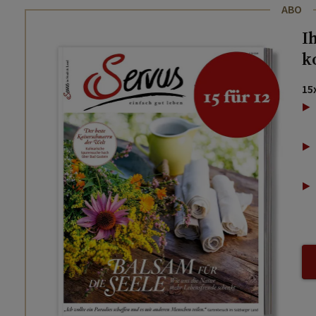
ABO
I
k
15