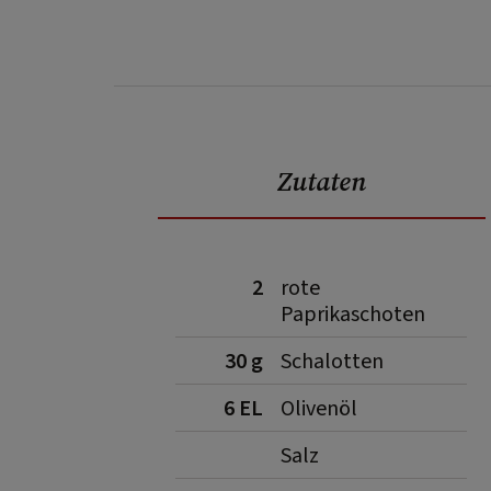
Zutaten
2
rote
Paprikaschoten
30 g
Schalotten
6 EL
Olivenöl
Salz