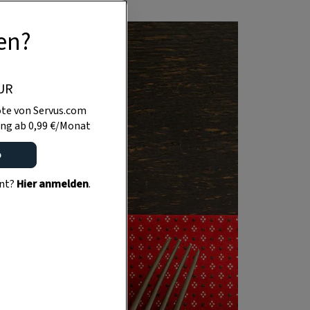
en?
UR
te von Servus.com
ng ab 0,99 €/Monat
o
ent?
Hier anmelden
.