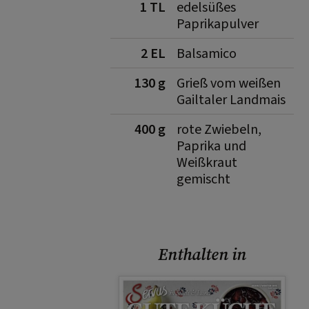
1 TL
edelsüßes
Paprikapulver
2 EL
Balsamico
130 g
Grieß vom weißen
Gailtaler Landmais
400 g
rote Zwiebeln,
Paprika und
Weißkraut
gemischt
Enthalten in