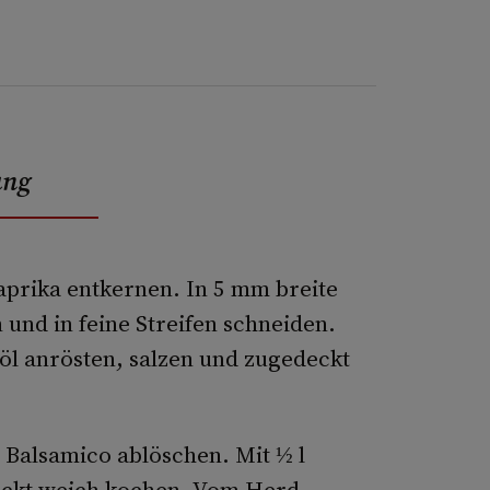
ung
prika entkernen. In 5 mm breite
 und in feine Streifen schneiden.
nöl anrösten, salzen und zugedeckt
 Balsamico ablöschen. Mit ½ l
eckt weich kochen. Vom Herd