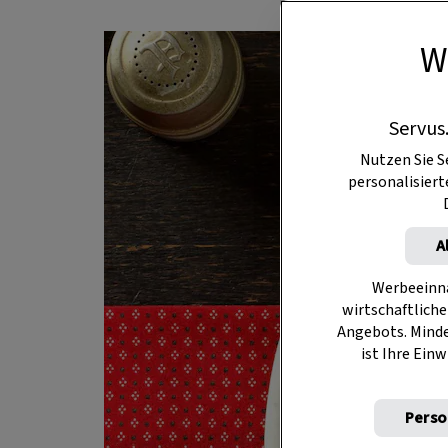
W
Servus
Nutzen Sie S
personalisier
A
Werbeeinna
wirtschaftliche
Angebots. Mind
ist Ihre Einw
Perso