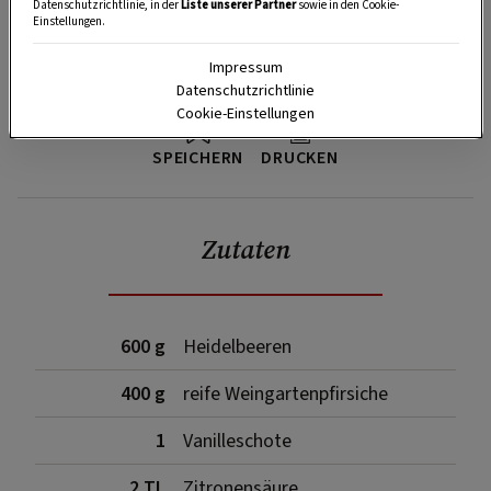
Datenschutzrichtlinie, in der
Liste unserer Partner
sowie in den Cookie-
Einstellungen.
Impressum
Datenschutzrichtlinie
Cookie-Einstellungen
SPEICHERN
DRUCKEN
Zutaten
600 g
Heidelbeeren
400 g
reife Weingartenpfirsiche
1
Vanilleschote
2 TL
Zitronensäure