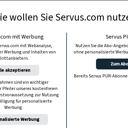
ie wollen Sie Servus.com nutz
.com mit Werbung
Servus P
ervus.com mit Webanalyse,
Nutzen Sie die Abo-Angebo
ter Werbung und Inhalten von
ohne personalisierte Werbu
Drittanbietern.
Zum Ab
lle akzeptieren
Bereits Servus PUR-Abonn
hmen sind ein wichtiger
r Pfeiler unseres kostenfreien
estvoraussetzung zur Nutzung
illigung für personalisierte
Werbung.
nalisierte Werbung