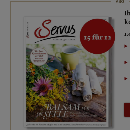
ABO
I
k
15