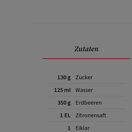
Zutaten
130 g
Zucker
125 ml
Wasser
350 g
Erdbeeren
1 EL
Zitronensaft
1
Eiklar