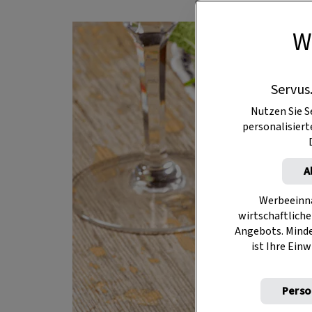
W
Servus
Nutzen Sie S
personalisier
A
Werbeeinna
wirtschaftliche
Angebots. Mind
ist Ihre Einw
Perso