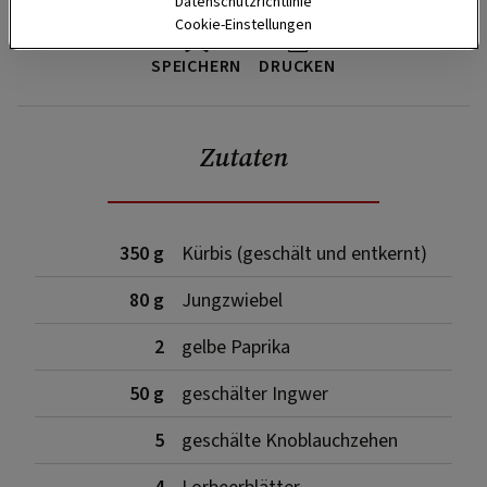
Datenschutzrichtlinie
Cookie-Einstellungen
SPEICHERN
DRUCKEN
Zutaten
350 g
Kürbis (geschält und entkernt)
80 g
Jungzwiebel
2
gelbe Paprika
50 g
geschälter Ingwer
5
geschälte Knoblauchzehen