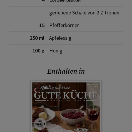
4
Lorbeerblätter
geriebene Schale von 2 Zitronen
15
Pfefferkörner
250 ml
Apfelessig
100 g
Honig
Enthalten in