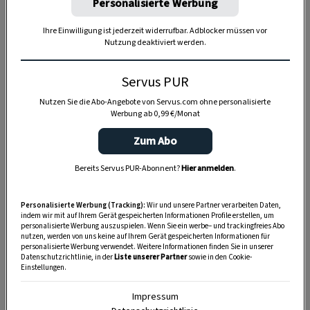
Personalisierte Werbung
Ihre Einwilligung ist jederzeit widerrufbar. Adblocker müssen vor
Nutzung deaktiviert werden.
Anzeige
Servus PUR
Nutzen Sie die Abo-Angebote von Servus.com ohne personalisierte
Werbung ab 0,99 €/Monat
Zum Abo
Bereits Servus PUR-Abonnent?
Hier anmelden
.
Personalisierte Werbung (Tracking):
Wir und unsere Partner verarbeiten Daten,
indem wir mit auf Ihrem Gerät gespeicherten Informationen Profile erstellen, um
personalisierte Werbung auszuspielen. Wenn Sie ein werbe– und trackingfreies Abo
nutzen, werden von uns keine auf Ihrem Gerät gespeicherten Informationen für
personalisierte Werbung verwendet. Weitere Informationen finden Sie in unserer
Datenschutzrichtlinie, in der
Liste unserer Partner
sowie in den Cookie-
Einstellungen.
Impressum