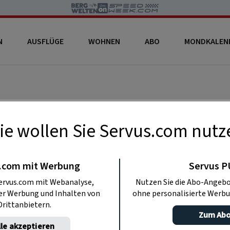
N
AUSFLÜGE
WOHNEN
ABO
MONDKALEN
R . BEKOMMEN: Ab sofort genießen Sie als Ab
e.
ie wollen Sie Servus.com nutz
s Freunden
wollen wir allen, die ein Servus-Abo
.com mit Werbung
Servus 
 Freude bereiten. Womit? Das verraten wir hie
ervus.com mit Webanalyse,
Nutzen Sie die Abo-Angebo
ter Werbung und Inhalten von
ohne personalisierte Werbu
rvus Extras versandkostenfrei zum Vor
Drittanbietern.
Zum Ab
lle akzeptieren