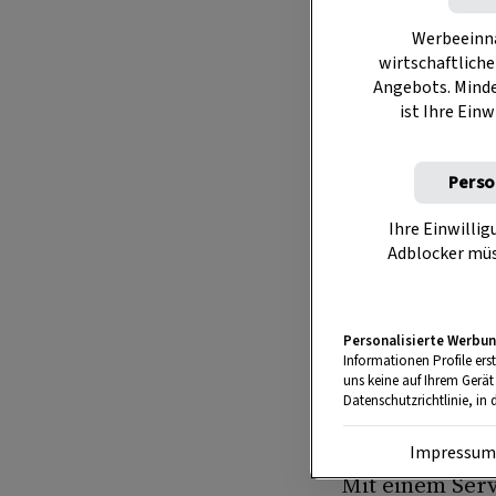
Servus Uns
Sonderprei
Werbeeinna
wirtschaftliche
Angebots. Mind
Sie intere
ist Ihre Einw
Das könne
Perso
Vorteilspre
Ihre Einwillig
Adblocker müs
Mit einem 
Servus-Aka
Kursen
!
Personalisierte Werbun
Informationen Profile ers
uns keine auf Ihrem Gerät
Datenschutzrichtlinie, in 
Vorteils-Pa
Impressu
Mit einem Ser