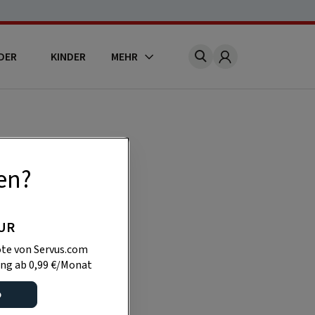
DER
KINDER
MEHR
Account
onnent viele
en?
 besitzen, eine
PUR
r:
te von Servus.com
ng ab 0,99 €/Monat
teilspreis
o