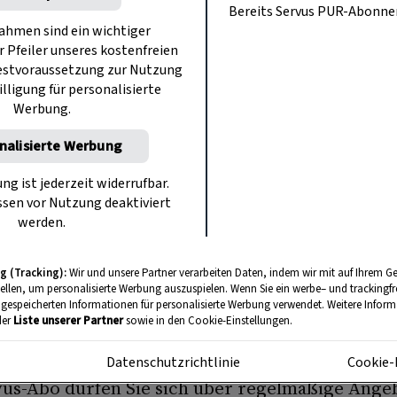
er Garten können Sie
HIER
versandkostenfrei 
Bereits Servus PUR-Abonn
s bestellen.
hmen sind ein wichtiger
r Pfeiler unseres kostenfreien
estvoraussetzung zur Nutzung
ssieren sich für das Magazin von und mit Andrea
illigung für personalisierte
n Sie
HIER
versandkostenfrei zum Sonderpreis b
Werbung.
nalisierte Werbung
is für Servus-Veranstaltungen
ung ist jederzeit widerrufbar.
sen vor Nutzung deaktiviert
Servus-Abo können Sie an unseren Events – wie 
werden.
demie – zum Vorzugspreis teilnehmen.
Hier ge
g (Tracking):
Wir und unsere Partner verarbeiten Daten, indem wir mit auf Ihrem Ge
tellen, um personalisierte Werbung auszuspielen. Wenn Sie ein werbe– und trackingf
 gespeicherten Informationen für personalisierte Werbung verwendet. Weitere Informa
der
Liste unserer Partner
sowie in den Cookie-Einstellungen.
rtner-Angebote
m
Datenschutzrichtlinie
Cookie-
vus-Abo dürfen Sie sich über regelmäßige Ange