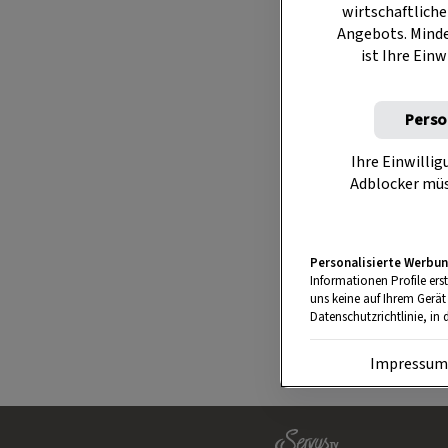
wirtschaftliche
Wenn Sie H
Angebots. Mind
Anleitung
ist Ihre Einw
Gut zu wissen
Perso
im Einklang mi
Sie nicht nur 
Ihre Einwillig
Adblocker müs
Einzelkauf) od
geliefert und 
Personalisierte Werbun
Informationen Profile ers
uns keine auf Ihrem Gerät
Datenschutzrichtlinie, in 
Impressu