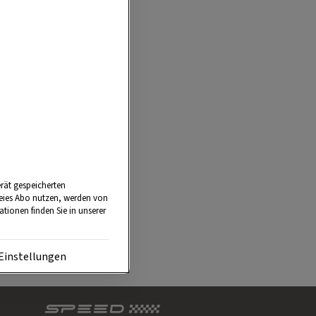
ier eine
unserer Heimat
abo
profitieren
ber 10 % vom
 Hause
rät gespeicherten
reies Abo nutzen, werden von
tionen finden Sie in unserer
Einstellungen