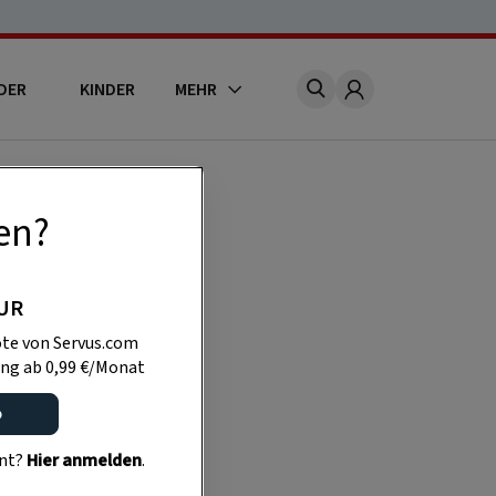
DER
KINDER
MEHR
Account
en?
PUR
te von Servus.com
Profil
.
ng ab 0,99 €/Monat
o
ent?
Hier anmelden
.