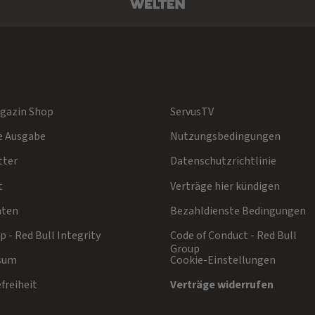
gazin Shop
ServusTV
e Ausgabe
Nutzungsbedingungen
tter
Datenschutzrichtlinie
t
Verträge hier kündigen
aten
Bezahldienste Bedingungen
 - Red Bull Integrity
Code of Conduct - Red Bull
Group
sum
Cookie-Einstellungen
freiheit
Verträge widerrufen