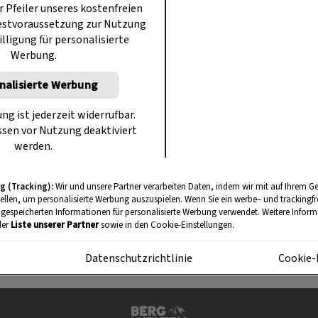
r Pfeiler unseres kostenfreien
ilfe bei der Anmeldung benötigen, finden Sie
h
estvoraussetzung zur Nutzung
.
illigung für personalisierte
Werbung.
: Servus
zeigt monatlich die schönsten Seiten 
nalisierte Werbung
t den Jahreszeiten. Mit einem
Servus-Vorteils
von einem
günstigeren Abo-Preis
(Ersparnis ü
ung ist jederzeit widerrufbar.
sen vor Nutzung deaktiviert
er erhalten Ihr Servus
versandkostenfrei
nach
werden.
können Ihr Wunschdatum frei wählen.
g (Tracking):
Wir und unsere Partner verarbeiten Daten, indem wir mit auf Ihrem Ge
tellen, um personalisierte Werbung auszuspielen. Wenn Sie ein werbe– und trackingf
ABO MIT PRÄMIE SICHERN
 gespeicherten Informationen für personalisierte Werbung verwendet. Weitere Informa
der
Liste unserer Partner
sowie in den Cookie-Einstellungen.
m
Datenschutzrichtlinie
Cookie-