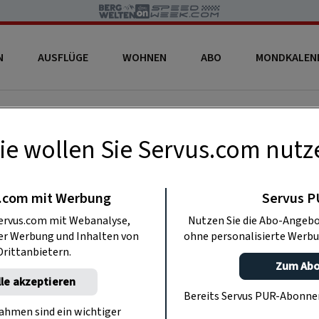
N
AUSFLÜGE
WOHNEN
ABO
MONDKALEN
ie wollen Sie Servus.com nutz
nhalte
.com mit Werbung
Servus 
einen Beitrag lesen möchten, der mit „Premium“
ervus.com mit Webanalyse,
Nutzen Sie die Abo-Angebo
hnet ist, benötigen Sie ein
kostenloses Servus-
ter Werbung und Inhalten von
ohne personalisierte Werbu
Drittanbietern.
Zum Ab
lle akzeptieren
HIER REGISTRIEREN
Bereits Servus PUR-Abonn
hmen sind ein wichtiger