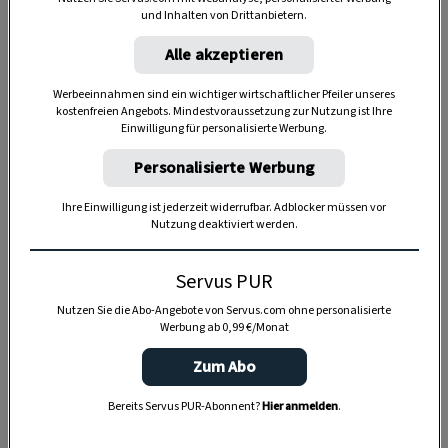
SELBERMACHEN
KINDER
und Inhalten von Drittanbietern.
„Mühle“-Spiel selber
Abrakadabra,
Alle akzeptieren
machen
Simsalabim!
Zaubern lernen mit
Werbeeinnahmen sind ein wichtiger wirtschaftlicher Pfeiler unseres
Servus Kinder
kostenfreien Angebots. Mindestvoraussetzung zur Nutzung ist Ihre
Einwilligung für personalisierte Werbung.
Personalisierte Werbung
Ihre Einwilligung ist jederzeit widerrufbar. Adblocker müssen vor
Nutzung deaktiviert werden.
Servus PUR
Nutzen Sie die Abo-Angebote von Servus.com ohne personalisierte
Werbung ab 0,99 €/Monat
Zum Abo
Bereits Servus PUR-Abonnent?
Hier anmelden
.