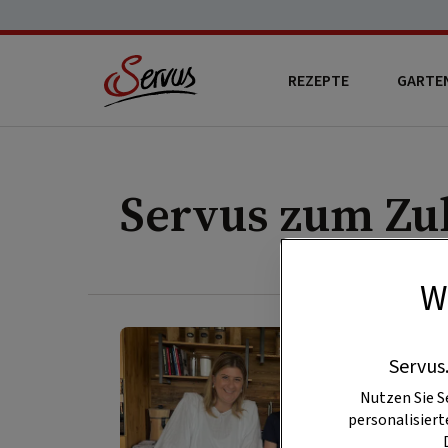
REZEPTE
GARTE
Servus zum Zu
W
Servus
Nutzen Sie S
personalisier