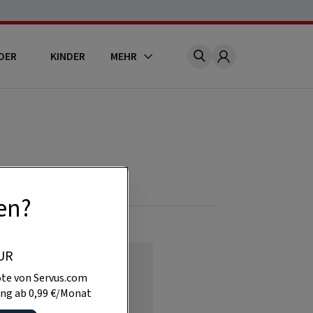
DER
KINDER
MEHR
Account
en?
UR
te von Servus.com
ng ab 0,99 €/Monat