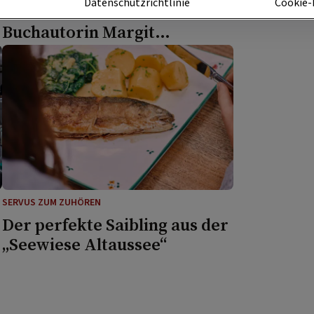
m
Datenschutzrichtlinie
Cookie-
fermentieren mit
Buchautorin Margit
Brauneder
SERVUS ZUM ZUHÖREN
Der perfekte Saibling aus der
„Seewiese Altaussee“