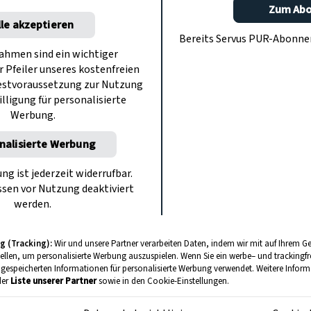
Zum Ab
lle akzeptieren
Bereits Servus PUR-Abonn
hmen sind ein wichtiger
r Pfeiler unseres kostenfreien
SERVUS ZUM ZUHÖREN
estvoraussetzung zur Nutzung
10 falschen Hundeweisheiten
illigung für personalisierte
auf der Spur
Werbung.
nalisierte Werbung
ung ist jederzeit widerrufbar.
sen vor Nutzung deaktiviert
werden.
g (Tracking):
Wir und unsere Partner verarbeiten Daten, indem wir mit auf Ihrem Ge
tellen, um personalisierte Werbung auszuspielen. Wenn Sie ein werbe– und trackingf
 gespeicherten Informationen für personalisierte Werbung verwendet. Weitere Informa
der
Liste unserer Partner
sowie in den Cookie-Einstellungen.
SERVUS ZUM ZUHÖREN
Auf Vorrat: Richtig gut