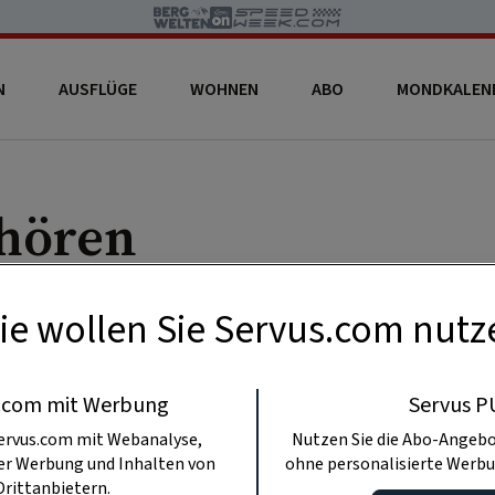
N
AUSFLÜGE
WOHNEN
ABO
MONDKALEN
hören
ie wollen Sie Servus.com nutz
.com mit Werbung
Servus P
ervus.com mit Webanalyse,
Nutzen Sie die Abo-Angebo
ter Werbung und Inhalten von
ohne personalisierte Werbu
Drittanbietern.