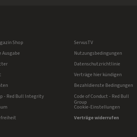
gazin Shop
ServusTV
e Ausgabe
Nutzungsbedingungen
tter
Datenschutzrichtlinie
t
Verträge hier kündigen
aten
Bezahldienste Bedingungen
 - Red Bull Integrity
Code of Conduct - Red Bull
Group
sum
Cookie-Einstellungen
freiheit
Verträge widerrufen