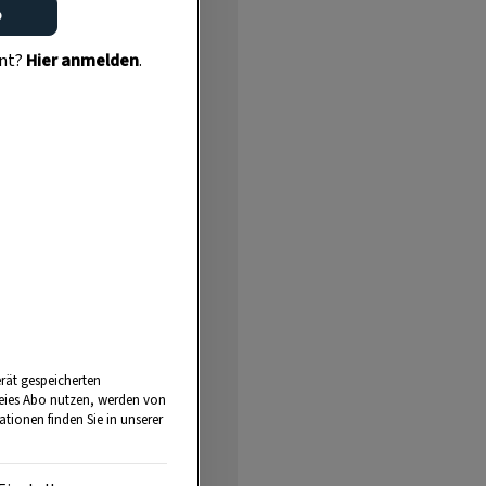
o
ent?
Hier anmelden
.
Anzeige
rät gespeicherten
reies Abo nutzen, werden von
tionen finden Sie in unserer