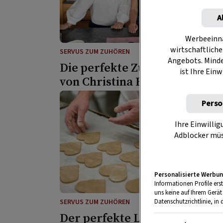
A
Werbeeinna
wirtschaftliche
SERVUS ZUM ZUHÖREN
Angebots. Mind
Die perfekte Zupfbrotblume
ist Ihre Einw
von Christina Bauer
Perso
Ihre Einwillig
Adblocker müs
Personalisierte Werbun
Informationen Profile ers
uns keine auf Ihrem Gerät
Datenschutzrichtlinie, in 
SERVUS ZUM ZUHÖREN
Der perfekte Lebkuchen