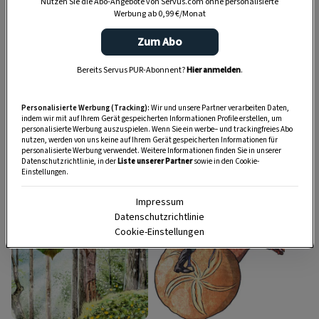
Nutzen Sie die Abo-Angebote von Servus.com ohne personalisierte
Werbung ab 0,99 €/Monat
Zum Abo
Bereits Servus PUR-Abonnent?
Hier anmelden
.
Personalisierte Werbung (Tracking):
Wir und unsere Partner verarbeiten Daten,
BRAUCHTUM
BRAUCHTUM
indem wir mit auf Ihrem Gerät gespeicherten Informationen Profile erstellen, um
personalisierte Werbung auszuspielen. Wenn Sie ein werbe– und trackingfreies Abo
17 Aberglauben, ihr
Mundart-Quiz:
nutzen, werden von uns keine auf Ihrem Gerät gespeicherten Informationen für
Nutzen & ihre
Verstehen Sie den
personalisierte Werbung verwendet. Weitere Informationen finden Sie in unserer
Datenschutzrichtlinie, in der
Liste unserer Partner
sowie in den Cookie-
Herkunft
Allgäuer Dialekt?
Einstellungen.
Impressum
Datenschutzrichtlinie
Cookie-Einstellungen