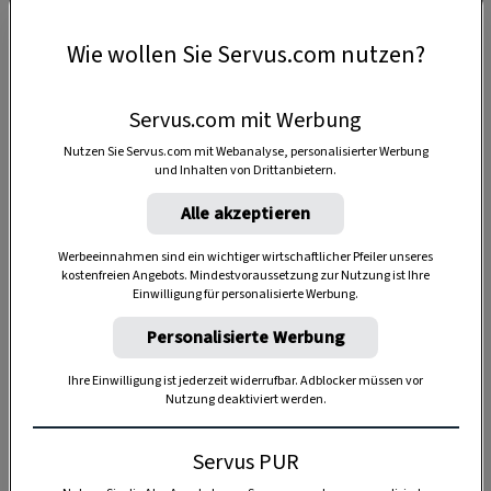
MONDKALENDER
BRAUCHTUM
Von Hartung bis
Verstehen Sie den
Wie wollen Sie Servus.com nutzen?
Honigmond: Der
Dialekt in
Vollmond im
Niederösterreich?
Volksmund
Servus.com mit Werbung
Nutzen Sie Servus.com mit Webanalyse, personalisierter Werbung
und Inhalten von Drittanbietern.
Alle akzeptieren
Werbeeinnahmen sind ein wichtiger wirtschaftlicher Pfeiler unseres
kostenfreien Angebots. Mindestvoraussetzung zur Nutzung ist Ihre
Einwilligung für personalisierte Werbung.
Personalisierte Werbung
BRAUCHTUM
BRAUCHTUM
ServusTV: Von
Mundart-Quiz:
Ihre Einwilligung ist jederzeit widerrufbar. Adblocker müssen vor
Fetznschädln und
Verstehen Sie den
Nutzung deaktiviert werden.
Schmotzgoggln in
Dialekt in
„Heimatleuchten“
Berchtesgaden?
Servus PUR